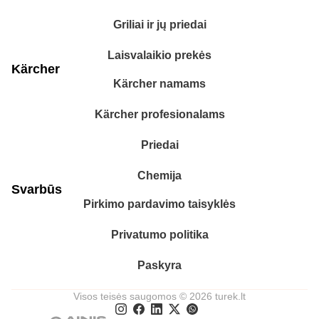
Griliai ir jų priedai
Laisvalaikio prekės
Kärcher
Kärcher namams
Kärcher profesionalams
Priedai
Chemija
Svarbūs
Pirkimo pardavimo taisyklės
Privatumo politika
Paskyra
Visos teisės saugomos © 2026 turek.lt