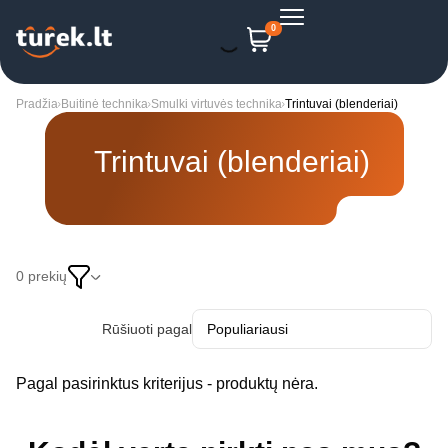
0
Pradžia
Buitinė technika
Smulki virtuvės technika
Trintuvai (blenderiai)
Trintuvai (blenderiai)
0 prekių
Rūšiuoti pagal
Pagal pasirinktus kriterijus - produktų nėra.