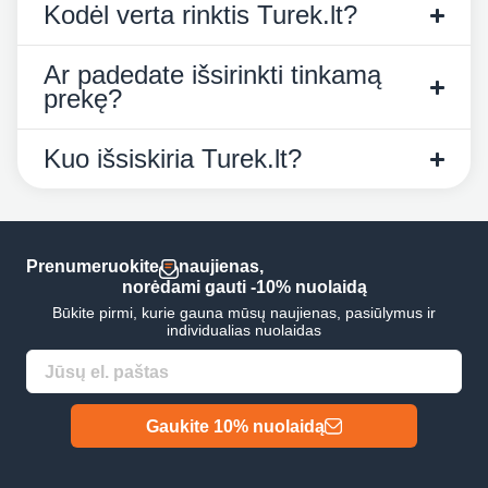
Kodėl verta rinktis Turek.lt?
Ar padedate išsirinkti tinkamą
prekę?
Kuo išsiskiria Turek.lt?
Prenumeruokite
naujienas,
norėdami gauti -10% nuolaidą
Būkite pirmi, kurie gauna mūsų naujienas, pasiūlymus ir
individualias nuolaidas
Gaukite 10% nuolaidą