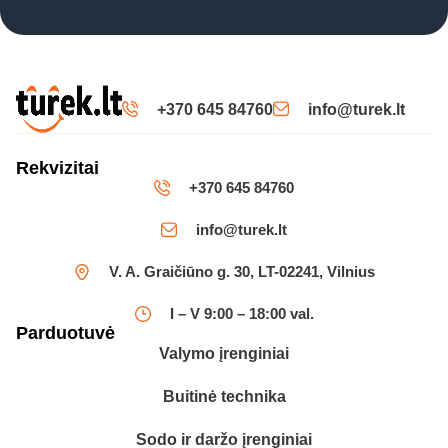
+370 645 84760
info@turek.lt
Rekvizitai
+370 645 84760
info@turek.lt
V. A. Graičiūno g. 30, LT-02241, Vilnius
I – V 9:00 – 18:00 val.
Parduotuvė
Valymo įrenginiai
Buitinė technika
Sodo ir daržo įrenginiai