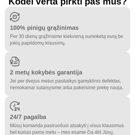
Kodėl verta pirkti pas mus?
100% pinigų grąžinimas
Per 30 dienų grąžinsime kiekvieną sumokėtą eurą be
jokių papildomų klausimų.
2 metų kokybės garantija
Jei per dvejus metus pasitaikys gamyklinis defektas,
nemokamai sutaisysime arba pakeisime prekę nauja.
24/7 pagalba
Mūsų komanda pasiruošusi atsakyti į visus klausimus
bet kuriuo paros metu – mes esame čia dėl Jūsų.