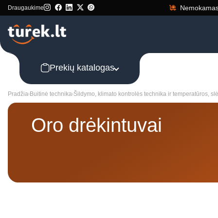
Nemokamas 
Draugaukime
Prekių katalogas
Pradžia
Buitinė technika
Šildymo, klimato kontrolės technika ir temperatūros, sl
Oro drėkintuvai