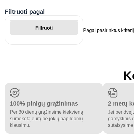
Filtruoti pagal
Filtruoti
Pagal pasirinktus kriteri
K
100% pinigų grąžinimas
2 metų k
Per 30 dienų grąžinsime kiekvieną
Jei per dvej
sumokėtą eurą be jokių papildomų
gamyklinis 
klausimų.
sutaisysime