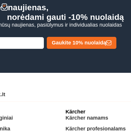
e
naujienas,
norėdami gauti -10% nuolaidą
mūsų naujienas, pasiūlymus ir individualias nuolaidas
Gaukite 10% nuolaidą
.lt
Kärcher
giniai
Kärcher namams
hnika
Kärcher profesionalams