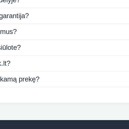
garantija?
namus?
iūlote?
.lt?
tinkamą prekę?