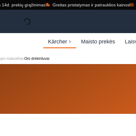
14d. prekių grąžinimas
Greitas pristatymas ir patrauklios kainos
Kärcher
Maisto prekės
Lais
ėgio matuokliai
Oro drėkintuvai