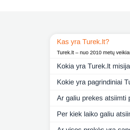
Kas yra Turek.lt?
Turek.lt – nuo 2010 metų veikiant
Kokia yra Turek.lt misij
Kokie yra pagrindiniai Tu
Ar galiu prekes atsiimti
Per kiek laiko galiu ats
Ar visos prekės yra san