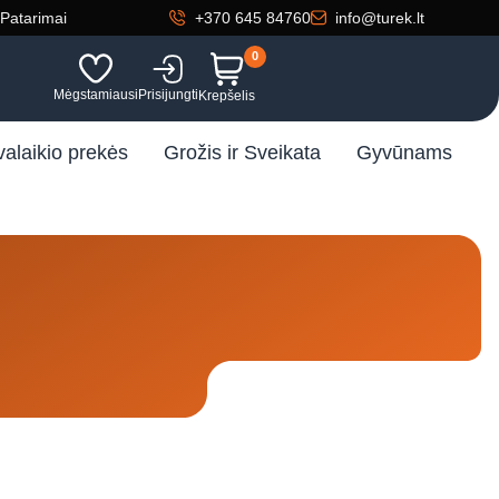
Patarimai
+370 645 84760
info@turek.lt
0
Mėgstamiausi
Prisijungti
Krepšelis
valaikio prekės
Grožis ir Sveikata
Gyvūnams