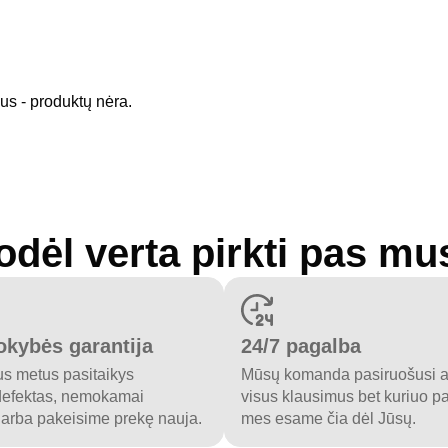
jus - produktų nėra.
odėl verta pirkti pas mu
okybės garantija
24/7 pagalba
us metus pasitaikys
Mūsų komanda pasiruošusi at
defektas, nemokamai
visus klausimus bet kuriuo p
 arba pakeisime prekę nauja.
mes esame čia dėl Jūsų.