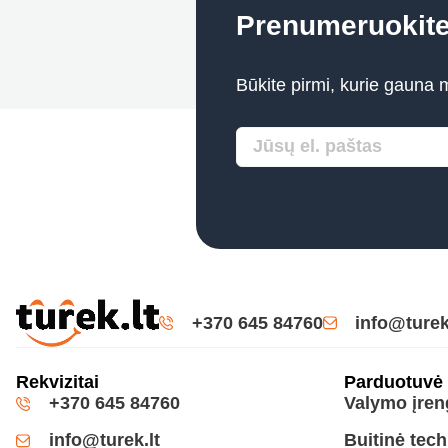
Prenumeruokit
Būkite pirmi, kurie gauna 
+370 645 84760
info@turek
Rekvizitai
Parduotuvė
+370 645 84760
Valymo įren
info@turek.lt
Buitinė tec