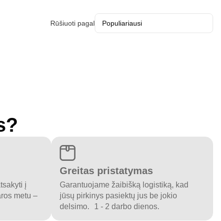
Rūšiuoti pagal
s?
Greitas pristatymas
sakyti į
Garantuojame žaibišką logistiką, kad
aros metu –
jūsų pirkinys pasiektų jus be jokio
delsimo. 1 - 2 darbo dienos.