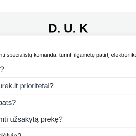
D. U. K
i specialistų komanda, turinti ilgametę patirtį elektroniko
a?
rek.lt prioritetai?
 pats?
iimti užsakytą prekę?
dėlyje?