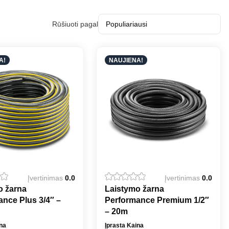
Rūšiuoti pagal
A!
NAUJIENA!
Įvertinimas
0.0
Įvertinimas
0.0
o žarna
Laistymo žarna
nce Plus 3/4″ –
Performance Premium 1/2″
– 20m
ina
Įprasta Kaina