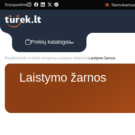
Nemokamas 
Draugaukime
Prekių katalogas
Pradžia
Sodo ir daržo įrenginiai
Laistymo sistemos
Laistymo žarnos
Laistymo žarnos