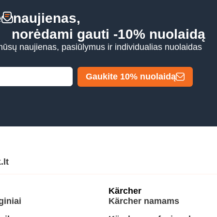
e
naujienas,
norėdami gauti -10% nuolaidą
mūsų naujienas, pasiūlymus ir individualias nuolaidas
Gaukite 10% nuolaidą
.lt
Kärcher
giniai
Kärcher namams