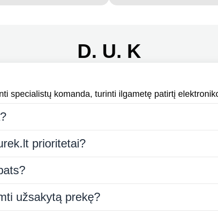
D. U. K
i specialistų komanda, turinti ilgametę patirtį elektroniko
a?
rek.lt prioritetai?
 pats?
iimti užsakytą prekę?