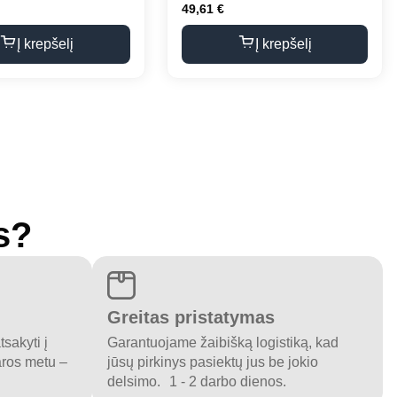
49,61
€
Į krepšelį
Į krepšelį
s?
Greitas pristatymas
sakyti į
Garantuojame žaibišką logistiką, kad
aros metu –
jūsų pirkinys pasiektų jus be jokio
delsimo. 1 - 2 darbo dienos.