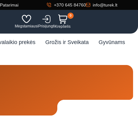
Patarimai
+370 645 84760
info@turek.lt
0
Mėgstamiausi
Prisijungti
Krepšelis
valaikio prekės
Grožis ir Sveikata
Gyvūnams