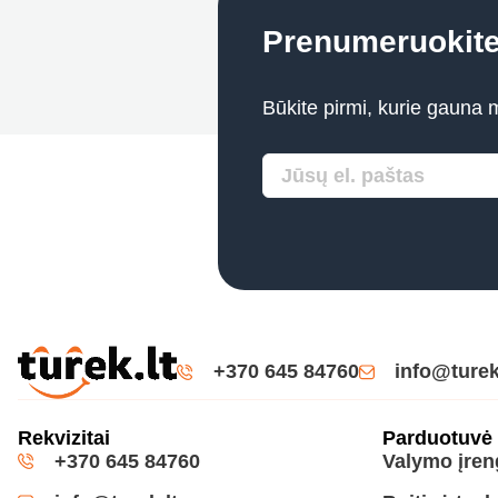
Prenumeruokit
Būkite pirmi, kurie gauna 
+370 645 84760
info@turek
Rekvizitai
Parduotuvė
+370 645 84760
Valymo įren