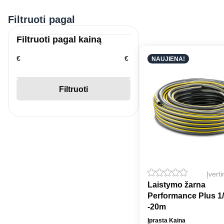
Filtruoti pagal
Filtruoti pagal kainą
€
€
NAUJIENA!
Filtruoti
Įvert
Laistymo žarna
Performance Plus 1
-20m
Įprasta Kaina