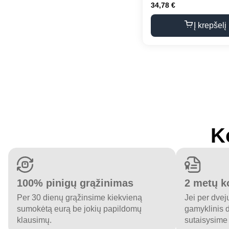
34,78
€
Į krepšelį
K
100% pinigų grąžinimas
2 metų k
Per 30 dienų grąžinsime kiekvieną
Jei per dvej
sumokėtą eurą be jokių papildomų
gamyklinis 
klausimų.
sutaisysime