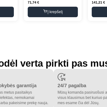
71,74
€
141,21
€
Į krepšelį
odėl verta pirkti pas mu
okybės garantija
24/7 pagalba
us metus pasitaikys
Mūsų komanda pasiruošusi at
defektas, nemokamai
visus klausimus bet kuriuo p
 arba pakeisime prekę nauja.
mes esame čia dėl Jūsų.