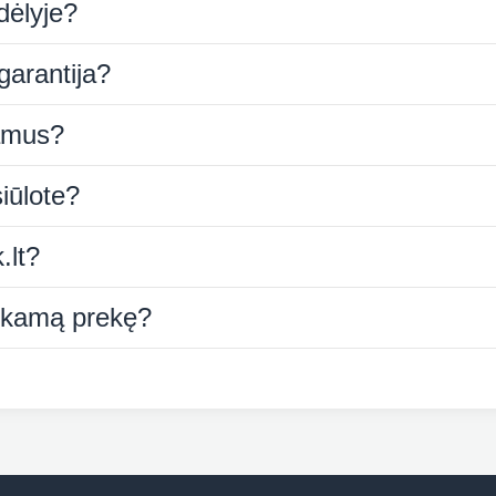
dėlyje?
garantija?
namus?
iūlote?
.lt?
tinkamą prekę?