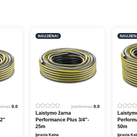
NAUJIENA!
NAUJIEN
inimas
0.0
Įvertinimas
0.0
Laistymo žarna
Laistym
/2″
Performance Plus 3/4″-
Performa
25m
50m
Įprasta Kaina
Įprasta Ka