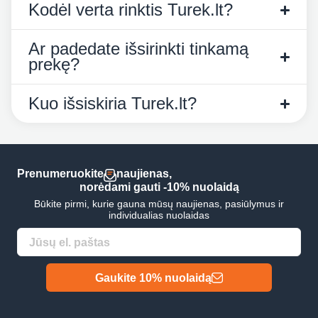
Kodėl verta rinktis Turek.lt?
Ar padedate išsirinkti tinkamą
prekę?
Kuo išsiskiria Turek.lt?
Prenumeruokite
naujienas,
norėdami gauti -10% nuolaidą
Būkite pirmi, kurie gauna mūsų naujienas, pasiūlymus ir
individualias nuolaidas
Gaukite 10% nuolaidą