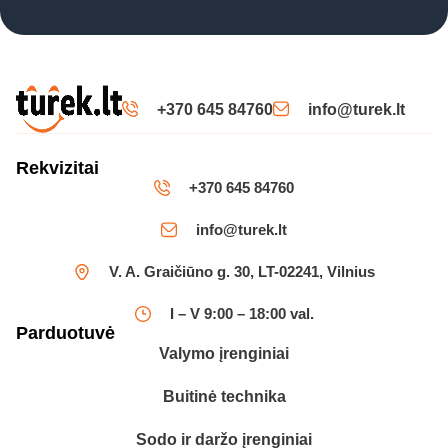
+370 645 84760
info@turek.lt
Rekvizitai
+370 645 84760
info@turek.lt
V. A. Graičiūno g. 30, LT-02241, Vilnius
I – V 9:00 – 18:00 val.
Parduotuvė
Valymo įrenginiai
Buitinė technika
Sodo ir daržo įrenginiai