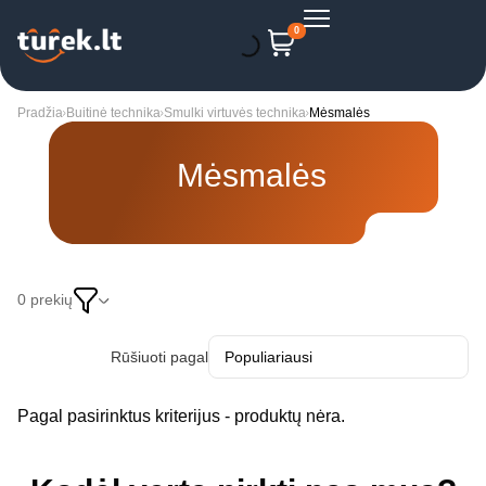
0
Pradžia
Buitinė technika
Smulki virtuvės technika
Mėsmalės
Mėsmalės
0 prekių
Rūšiuoti pagal
Pagal pasirinktus kriterijus - produktų nėra.