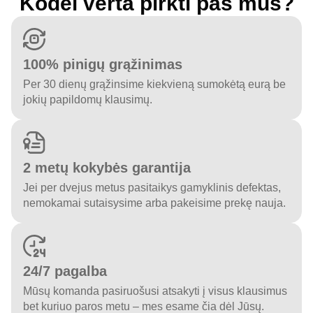
Kodėl verta pirkti pas mus?
100% pinigų grąžinimas
Per 30 dienų grąžinsime kiekvieną sumokėtą eurą be
jokių papildomų klausimų.
2 metų kokybės garantija
Jei per dvejus metus pasitaikys gamyklinis defektas,
nemokamai sutaisysime arba pakeisime prekę nauja.
24/7 pagalba
Mūsų komanda pasiruošusi atsakyti į visus klausimus
bet kuriuo paros metu – mes esame čia dėl Jūsų.