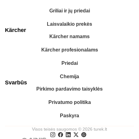
Griliai ir jų priedai
Laisvalaikio prekės
Kärcher
Kärcher namams
Kärcher profesionalams
Priedai
Chemija
Svarbūs
Pirkimo pardavimo taisyklės
Privatumo politika
Paskyra
Visos teisės saugomos © 2026 turek.lt