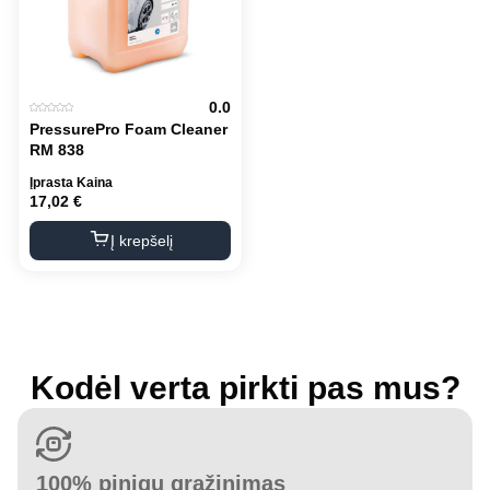
0.0
PressurePro Foam Cleaner
RM 838
Įprasta Kaina
17,02
€
Į krepšelį
Kodėl verta pirkti pas mus?
100% pinigų grąžinimas