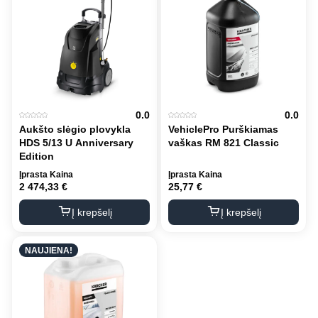
0.0
0.0
Aukšto slėgio plovykla
VehiclePro Purškiamas
HDS 5/13 U Anniversary
vaškas RM 821 Classic
Edition
Įprasta Kaina
Įprasta Kaina
2 474,33
€
25,77
€
Į krepšelį
Į krepšelį
NAUJIENA!