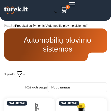
0
Pradžia
Produktai su žymomis “Automobilių plovimo sistemos”
Automobilių plovimo
sistemos
3 prekių
Rūšiuoti pagal
NAUJIENA!
NAUJIENA!