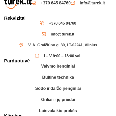
+370 645 84760
info@turek.lt
Rekvizitai
+370 645 84760
info@turek.lt
V. A. Graičiūno g. 30, LT-02241, Vilnius
I – V 9:00 – 18:00 val.
Parduotuvė
Valymo įrenginiai
Buitinė technika
Sodo ir daržo įrenginiai
Griliai ir jų priedai
Laisvalaikio prekės
Kärcher