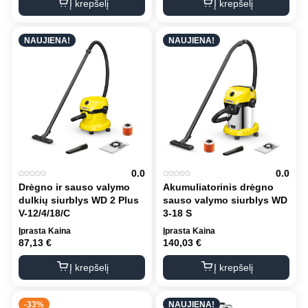
Į krepšelį
Į krepšelį
NAUJIENA!
NAUJIENA!
0.0
0.0
Drėgno ir sauso valymo
Akumuliatorinis drėgno
dulkių siurblys WD 2 Plus
sauso valymo siurblys WD
V-12/4/18/C
3-18 S
Įprasta Kaina
Įprasta Kaina
87,13
€
140,03
€
Į krepšelį
Į krepšelį
-33%
NAUJIENA!