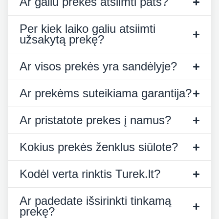
Ar galiu prekes atsiimti pats?
Per kiek laiko galiu atsiimti
užsakytą prekę?
Ar visos prekės yra sandėlyje?
Ar prekėms suteikiama garantija?
Ar pristatote prekes į namus?
Kokius prekės ženklus siūlote?
Kodėl verta rinktis Turek.lt?
Ar padedate išsirinkti tinkamą
prekę?