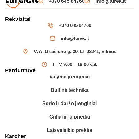
+370 645 84760
info@turek.lt
Rekvizitai
+370 645 84760
info@turek.lt
V. A. Graičiūno g. 30, LT-02241, Vilnius
I – V 9:00 – 18:00 val.
Parduotuvė
Valymo įrenginiai
Buitinė technika
Sodo ir daržo įrenginiai
Griliai ir jų priedai
Laisvalaikio prekės
Kärcher