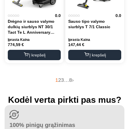
0.0
0.0
Drėgno ir sauso valymo
Sauso tipo valymo
dulkių siurblys NT 30/1
siurblys T 7/1 Classic
Tact Te L Anniversary
Edition
Įprasta Kaina
Įprasta Kaina
774,59
€
147,44
€
Į krepšelį
Į krepšelį
1
2
3
…
8
›
Kodėl verta pirkti pas mus?
100% pinigų grąžinimas