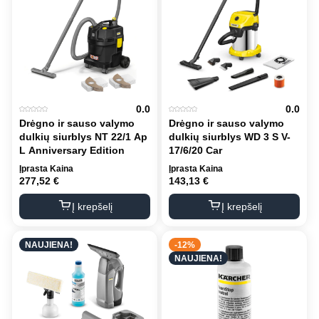
0.0
0.0
Drėgno ir sauso valymo
Drėgno ir sauso valymo
dulkių siurblys NT 22/1 Ap
dulkių siurblys WD 3 S V-
L Anniversary Edition
17/6/20 Car
Įprasta Kaina
Įprasta Kaina
277,52
€
143,13
€
Į krepšelį
Į krepšelį
NAUJIENA!
-12%
NAUJIENA!