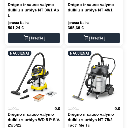
Drėgno ir sauso valymo
Drėgno ir sauso valymo
dulkių siurblys NT 30/1 Ap
dulkių siurblys NT 48/1
L
Įprasta Kaina
Įprasta Kaina
501,24
€
395,69
€
Į krepšelį
Į krepšelį
NAUJIENA!
NAUJIENA!
0.0
0.0
Drėgno ir sauso valymo
Drėgno ir sauso valymo
dulkių siurblys WD 5 P S V-
dulkių siurblys NT 75/2
25/5/22
Tact² Me Tc