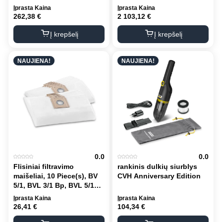
Įprasta Kaina
Įprasta Kaina
262,38
€
2 103,12
€
Į krepšelį
Į krepšelį
NAUJIENA!
NAUJIENA!
0.0
0.0
Flisiniai filtravimo
rankinis dulkių siurblys
maišeliai, 10 Piece(s), BV
CVH Anniversary Edition
5/1, BVL 3/1 Bp, BVL 5/1
Bp, T 7/1, T 9/1
Įprasta Kaina
Įprasta Kaina
26,41
€
104,34
€