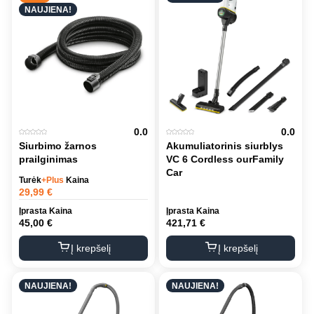
NAUJIENA!
0.0
0.0
Siurbimo žarnos
Akumuliatorinis siurblys
prailginimas
VC 6 Cordless ourFamily
Car
Turėk
+Plus
Kaina
29,99
€
Įprasta Kaina
Įprasta Kaina
45,00
€
421,71
€
Į krepšelį
Į krepšelį
NAUJIENA!
NAUJIENA!