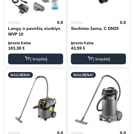
0.0
0.0
Langų ir paviršių siurblys
Siurbimo žarna, C DN35
WVP 10
Įprasta Kaina
Įprasta Kaina
183,38
€
43,59
€
Į krepšelį
Į krepšelį
NAUJIENA!
NAUJIENA!
0.0
0.0