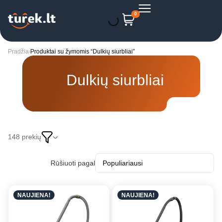
0
Pradžia
Produktai su žymomis “Dulkių siurbliai”
Dulkių siurbliai
148 prekių
Rūšiuoti pagal
NAUJIENA!
NAUJIENA!