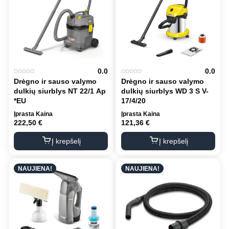
0.0
0.0
Drėgno ir sauso valymo
Drėgno ir sauso valymo
dulkių siurblys NT 22/1 Ap
dulkių siurblys WD 3 S V-
*EU
17/4/20
Įprasta Kaina
Įprasta Kaina
222,50
€
121,36
€
Į krepšelį
Į krepšelį
NAUJIENA!
NAUJIENA!