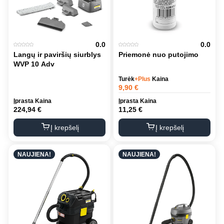
0.0
0.0
Langų ir paviršių siurblys
Priemonė nuo putojimo
WVP 10 Adv
Turėk
+Plus
Kaina
9,90
€
Įprasta Kaina
Įprasta Kaina
224,94
€
11,25
€
Į krepšelį
Į krepšelį
NAUJIENA!
NAUJIENA!