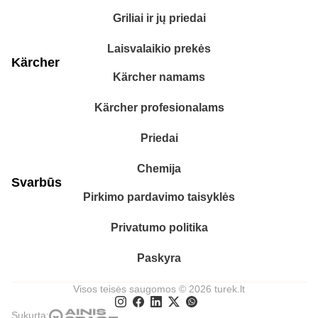
Griliai ir jų priedai
Laisvalaikio prekės
Kärcher
Kärcher namams
Kärcher profesionalams
Priedai
Chemija
Svarbūs
Pirkimo pardavimo taisyklės
Privatumo politika
Paskyra
Visos teisės saugomos © 2026 turek.lt
Sukurta: