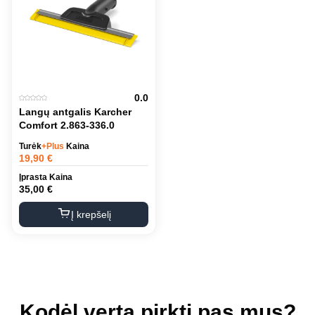
0.0
Langų antgalis Karcher
Comfort 2.863-336.0
Turėk
+Plus
Kaina
19,90
€
Įprasta Kaina
35,00
€
Į krepšelį
Kodėl verta pirkti pas mus?