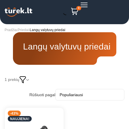
0
Pradžia
Priedai
Langų valytuvų priedai
Langų valytuvų priedai
1 prekių
Rūšiuoti pagal
-43%
NAUJIENA!