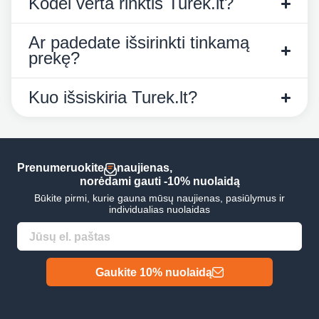
Kodėl verta rinktis Turek.lt?
Ar padedate išsirinkti tinkamą
prekę?
Kuo išsiskiria Turek.lt?
Prenumeruokite
naujienas,
norėdami gauti -10% nuolaidą
Būkite pirmi, kurie gauna mūsų naujienas, pasiūlymus ir
individualias nuolaidas
Gaukite 10% nuolaidą