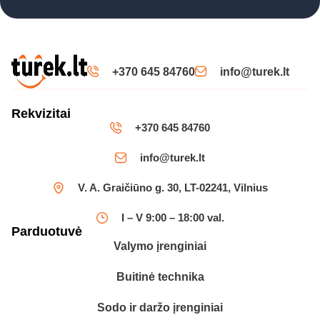
+370 645 84760
info@turek.lt
Rekvizitai
+370 645 84760
info@turek.lt
V. A. Graičiūno g. 30, LT-02241, Vilnius
I – V 9:00 – 18:00 val.
Parduotuvė
Valymo įrenginiai
Buitinė technika
Sodo ir daržo įrenginiai