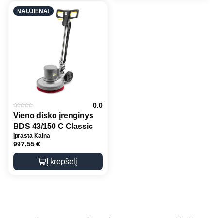
NAUJIENA!
0.0
Vieno disko įrenginys
BDS 43/150 C Classic
Įprasta Kaina
997,55
€
Į krepšelį