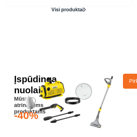
Visi produktai
Įspūdinga
Pir
nuolaida
Mūsų
atrinktiems
produktams
-40%