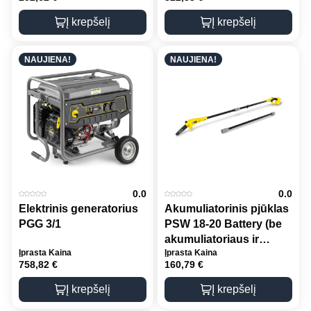
kroviklio)
Į krepšelį
Į krepšelį
NAUJIENA!
NAUJIENA!
0.0
0.0
Elektrinis generatorius
Akumuliatorinis pjūklas
PGG 3/1
PSW 18-20 Battery (be
akumuliatoriaus ir
Įprasta Kaina
Įprasta Kaina
kroviklio)
758,82
€
160,79
€
Į krepšelį
Į krepšelį