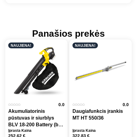
Panašios prekės
NAUJIENA!
NAUJIENA!
0.0
0.0
Akumuliatorinis
Daugiafunkcis įrankis
pūstuvas ir siurblys
MT HT 550/36
BLV 18-200 Battery (be
Įprasta Kaina
Įprasta Kaina
akumuliatoriaus ir
252,62
€
322,83
€