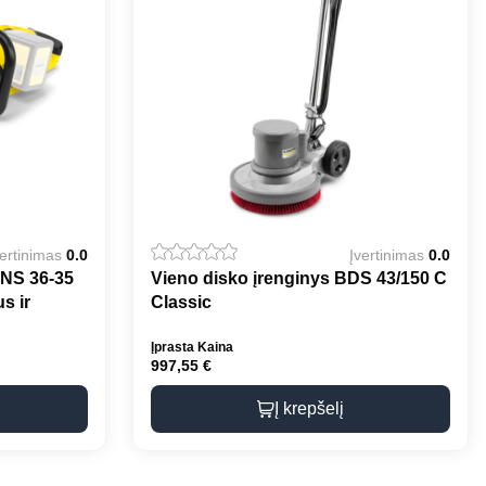
vertinimas
0.0
Įvertinimas
0.0
CNS 36-35
Vieno disko įrenginys BDS 43/150 C
s ir
Classic
Įprasta Kaina
997,55
€
Į krepšelį