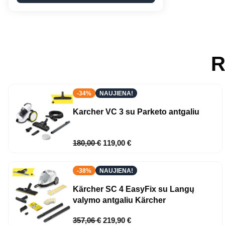
R
-34%
NAUJIENA!
Karcher VC 3 su Parketo antgaliu
180,00
€
119,00
€
-38%
NAUJIENA!
Kärcher SC 4 EasyFix su Langų
valymo antgaliu Kärcher
357,06
€
219,90
€