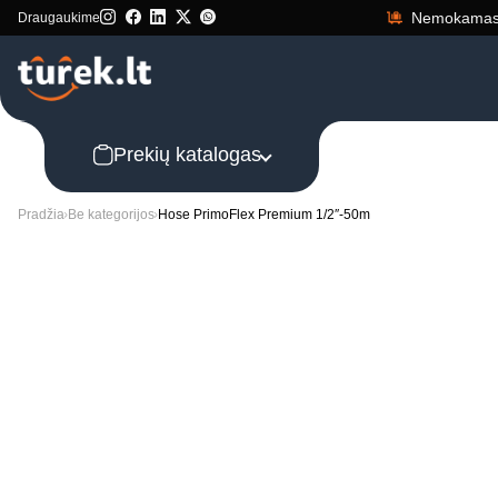
Nemokamas 
Draugaukime
Prekių katalogas
Pradžia
Be kategorijos
Hose PrimoFlex Premium 1/2″-50m