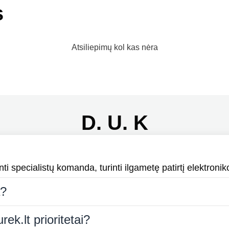
s
Atsiliepimų kol kas nėra
D. U. K
i specialistų komanda, turinti ilgametę patirtį elektroniko
a?
rek.lt prioritetai?