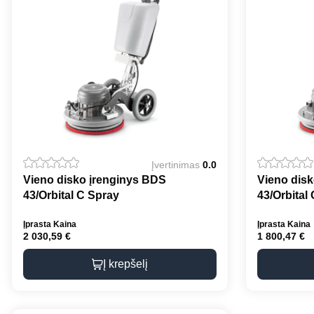
Įvertinimas
0.0
Vieno disko įrenginys BDS
Vieno dis
43/Orbital C Spray
43/Orbital 
Įprasta Kaina
Įprasta Kaina
2 030,59
€
1 800,47
€
Į krepšelį