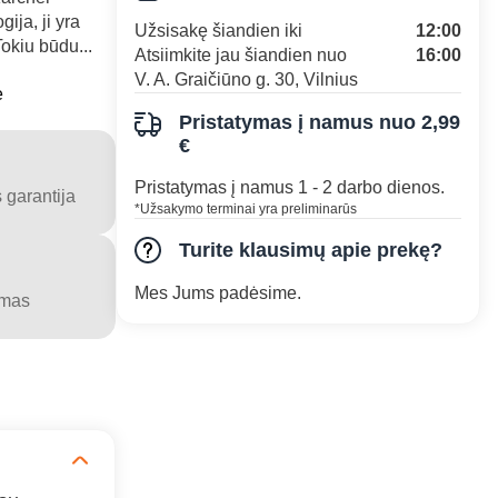
ija, ji yra
Užsisakę šiandien iki
12:00
Tokiu būdu...
Atsiimkite jau šiandien nuo
16:00
V. A. Graičiūno g. 30, Vilnius
e
Pristatymas į namus nuo 2,99
€
Pristatymas į namus 1 - 2 darbo dienos.
 garantija
*Užsakymo terminai yra preliminarūs
Turite klausimų apie prekę?
Mes Jums padėsime.
ymas