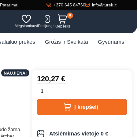
Patarimai
+370 645 84760
info@turek.lt
0
Mėgstamiausi
Prisijungti
Krepšelis
valaikio prekės
Grožis ir Sveikata
Gyvūnams
NAUJIENA!
120,27
€
Į krepšelį
odo žarna.
Atsiėmimas vietoje 0 €
Kärcher