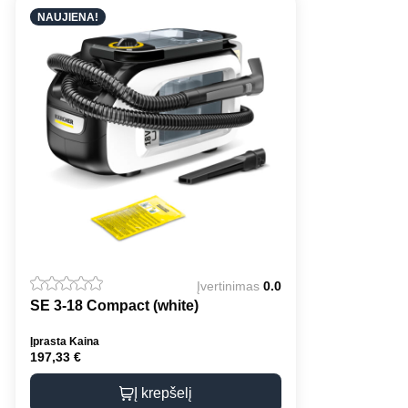
NAUJIENA!
Įvertinimas
0.0
SE 3-18 Compact (white)
Įprasta Kaina
197,33
€
Į krepšelį