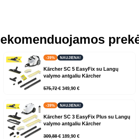
ekomenduojamos prek
-39%
NAUJIENA!
Kärcher SC 5 EasyFix su Langų
valymo antgaliu Kärcher
575,72
€
349,90
€
-39%
NAUJIENA!
Kärcher SC 3 EasyFix Plus su Langų
valymo antgaliu Kärcher
309,88
€
189,90
€