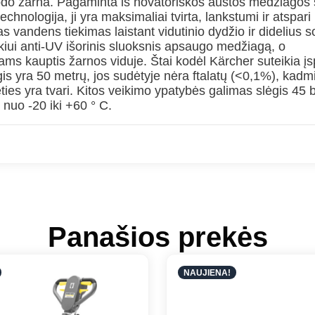
do žarna. Pagaminta iš novatoriškos austos medžiagos
chnologija, ji yra maksimaliai tvirta, lankstumi ir atspari
 vandens tiekimas laistant vidutinio dydžio ir didelius s
kiui anti-UV išorinis sluoksnis apsaugo medžiagą, o
ms kauptis žarnos viduje. Štai kodėl Kärcher suteikia į
 yra 50 metrų, jos sudėtyje nėra ftalatų (<0,1%), kadmio
ties yra tvari. Kitos veikimo ypatybės galimas slėgis 45 b
nuo -20 iki +60 ° C.
Panašios prekės
NAUJIENA!