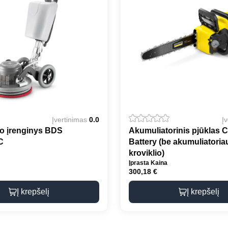
Įvertinimas
0.0
Į
ko įrenginys BDS
Akumuliatorinis pjūklas 
C
Battery (be akumuliatoriau
kroviklio)
Įprasta Kaina
300,18
€
Į krepšelį
Į krepšelį