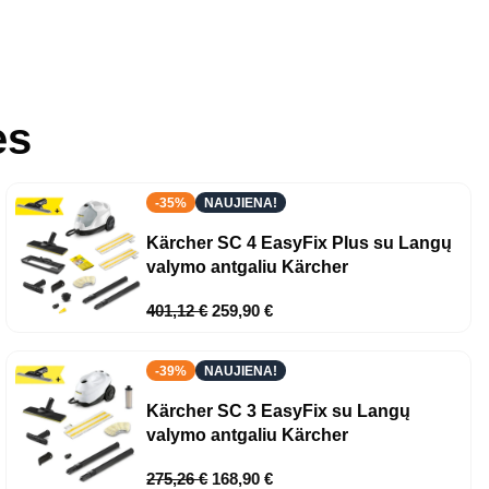
ės
-35%
NAUJIENA!
Kärcher SC 4 EasyFix Plus su Langų
valymo antgaliu Kärcher
401,12
€
259,90
€
-39%
NAUJIENA!
Kärcher SC 3 EasyFix su Langų
valymo antgaliu Kärcher
275,26
€
168,90
€