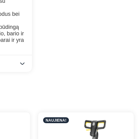
 su
odus bei
spūdingą
, bario ir
arai ir yra
NAUJIENA!