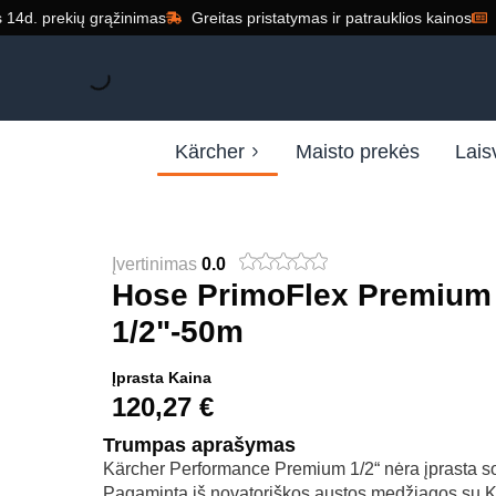
14d. prekių grąžinimas
Greitas pristatymas ir patrauklios kainos
Kärcher
Maisto prekės
Lais
Įvertinimas
0.0
Hose PrimoFlex Premium
1/2"-50m
Įprasta Kaina
120,27
€
Trumpas aprašymas
Kärcher Performance Premium 1/2“ nėra įprasta s
Pagaminta iš novatoriškos austos medžiagos su 