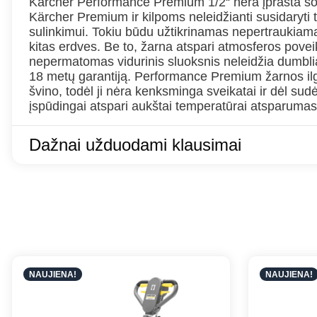
Kärcher Performance Premium 1/2“ nėra įprasta so
Kärcher Premium ir kilpoms neleidžianti susidaryti te
sulinkimui. Tokiu būdu užtikrinamas nepertraukiamas
kitas erdves. Be to, žarna atspari atmosferos povei
nepermatomas vidurinis sluoksnis neleidžia dumblia
18 metų garantiją. Performance Premium žarnos ilgis
švino, todėl ji nėra kenksminga sveikatai ir dėl sudė
įspūdingai atspari aukštai temperatūrai atsparumas 
Dažnai užduodami klausimai
NAUJIENA!
NAUJIENA!