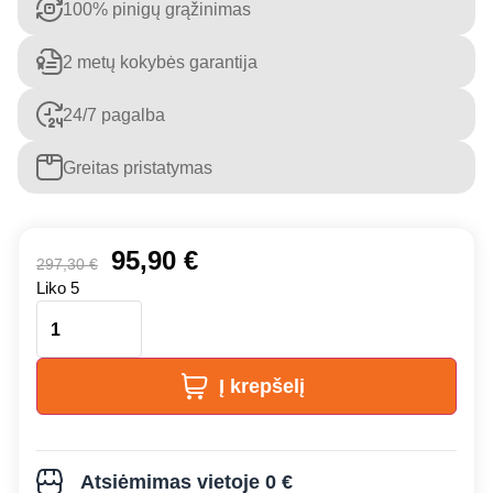
100% pinigų grąžinimas
2 metų kokybės garantija
24/7 pagalba
Greitas pristatymas
95,90
€
297,30
€
Liko 5
Į krepšelį
Atsiėmimas vietoje 0 €