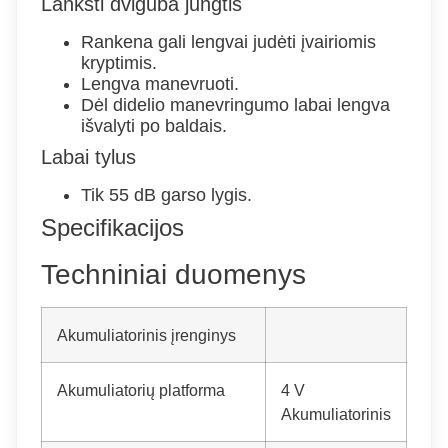
Lanksti dviguba jungtis
Rankena gali lengvai judėti įvairiomis
kryptimis.
Lengva manevruoti.
Dėl didelio manevringumo labai lengva
išvalyti po baldais.
Labai tylus
Tik 55 dB garso lygis.
Specifikacijos
Techniniai duomenys
Akumuliatorinis įrenginys
Akumuliatorių platforma
4 V
Akumuliatorinis