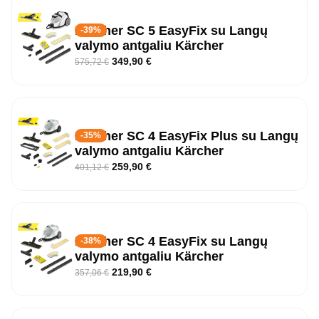
Kärcher SC 5 EasyFix su Langų
-39%
valymo antgaliu Kärcher
349,90
€
575,72
€
Kärcher SC 4 EasyFix Plus su Langų
-35%
valymo antgaliu Kärcher
259,90
€
401,12
€
Kärcher SC 4 EasyFix su Langų
-38%
valymo antgaliu Kärcher
219,90
€
357,06
€