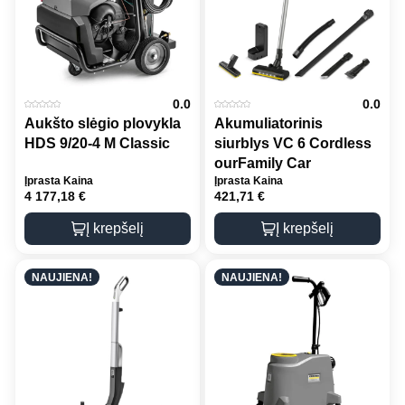
0.0
0.0
Aukšto slėgio plovykla
Akumuliatorinis
HDS 9/20-4 M Classic
siurblys VC 6 Cordless
ourFamily Car
Įprasta Kaina
Įprasta Kaina
4 177,18
€
421,71
€
Į krepšelį
Į krepšelį
NAUJIENA!
NAUJIENA!