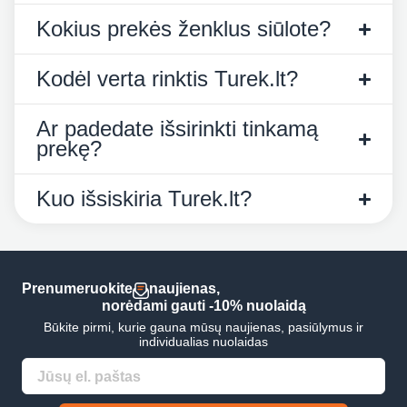
Kokius prekės ženklus siūlote?
Kodėl verta rinktis Turek.lt?
Ar padedate išsirinkti tinkamą
prekę?
Kuo išsiskiria Turek.lt?
Prenumeruokite
naujienas,
norėdami gauti -10% nuolaidą
Būkite pirmi, kurie gauna mūsų naujienas, pasiūlymus ir
individualias nuolaidas