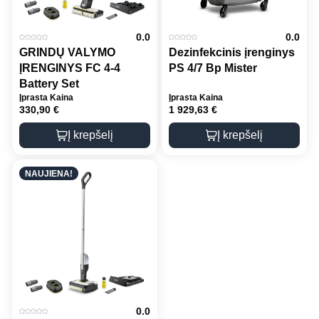
0.0
0.0
GRINDŲ VALYMO
Dezinfekcinis įrenginys
ĮRENGINYS FC 4-4
PS 4/7 Bp Mister
Battery Set
Įprasta Kaina
Įprasta Kaina
330,90
€
1 929,63
€
Į krepšelį
Į krepšelį
NAUJIENA!
0.0