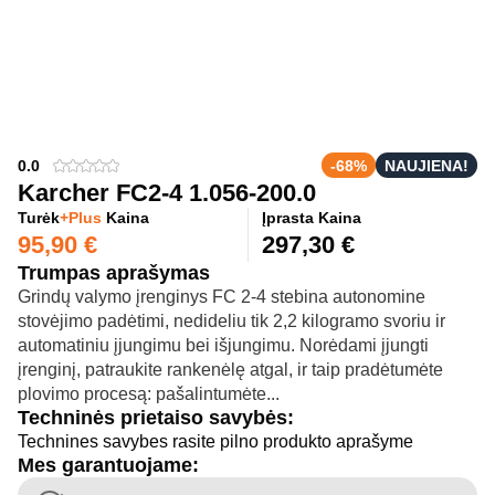
0.0
-68%
NAUJIENA!
Karcher FC2-4 1.056-200.0
Turėk
+Plus
Kaina
Įprasta Kaina
95,90
€
297,30
€
Trumpas aprašymas
Grindų valymo įrenginys FC 2-4 stebina autonomine
stovėjimo padėtimi, nedideliu tik 2,2 kilogramo svoriu ir
automatiniu įjungimu bei išjungimu. Norėdami įjungti
įrenginį, patraukite rankenėlę atgal, ir taip pradėtumėte
plovimo procesą: pašalintumėte...
Techninės prietaiso savybės:
Technines savybes rasite pilno produkto aprašyme
Mes garantuojame: