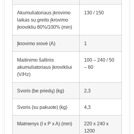
Akumuliatoriaus įkrovimo
130 / 150
laikas su greito įkrovimo
įkrovikliu 80%/100% (min)
Įkrovimo srovė (A)
1
Maitinimo šaltinis
100 – 240 / 50
akumuliatoriaus įkrovikliui
– 60
(V/
Hz
)
Svoris (be priedų) (kg)
2,3
Svoris (su pakuote) (kg)
4,3
Matmenys (I x P x A) (mm)
220 x 240 x
1200