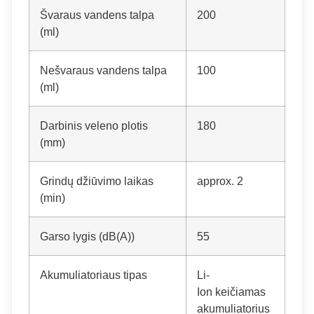
Švaraus vandens talpa
200
(ml)
Nešvaraus vandens talpa
100
(ml)
Darbinis veleno plotis
180
(mm)
Grindų džiūvimo laikas
approx. 2
(min)
Garso lygis (dB(A))
55
Akumuliatoriaus tipas
Li-
Ion
keičiamas
akumuliatorius