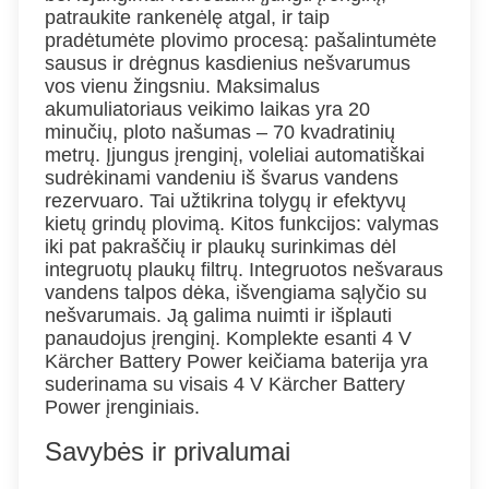
patraukite rankenėlę atgal, ir taip
pradėtumėte plovimo procesą: pašalintumėte
sausus ir drėgnus kasdienius nešvarumus
vos vienu žingsniu. Maksimalus
akumuliatoriaus veikimo laikas yra 20
minučių, ploto našumas – 70 kvadratinių
metrų. Įjungus įrenginį, voleliai automatiškai
sudrėkinami vandeniu iš švarus vandens
rezervuaro. Tai užtikrina tolygų ir efektyvų
kietų grindų plovimą. Kitos funkcijos: valymas
iki pat pakraščių ir plaukų surinkimas dėl
integruotų plaukų filtrų. Integruotos nešvaraus
vandens talpos dėka, išvengiama sąlyčio su
nešvarumais. Ją galima nuimti ir išplauti
panaudojus įrenginį. Komplekte esanti 4 V
Kärcher Battery Power keičiama baterija yra
suderinama su visais 4 V Kärcher Battery
Power įrenginiais.
Savybės ir privalumai