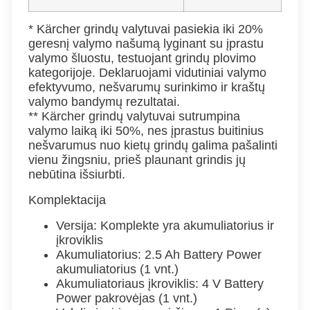
* Kärcher grindų valytuvai pasiekia iki 20%
geresnį valymo našumą lyginant su įprastu
valymo šluostu, testuojant grindų plovimo
kategorijoje. Deklaruojami vidutiniai valymo
efektyvumo, nešvarumų surinkimo ir kraštų
valymo bandymų rezultatai.
** Kärcher grindų valytuvai sutrumpina
valymo laiką iki 50%, nes įprastus buitinius
nešvarumus nuo kietų grindų galima pašalinti
vienu žingsniu, prieš plaunant grindis jų
nebūtina išsiurbti.
Komplektacija
Versija: Komplekte yra akumuliatorius ir
įkroviklis
Akumuliatorius: 2.5 Ah Battery Power
akumuliatorius (1 vnt.)
Akumuliatoriaus įkroviklis: 4 V Battery
Power pakrovėjas (1 vnt.)