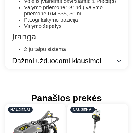
Volelis įvairiems paviršiams: 1 Piece(s)
Valymo priemonė: Grindų valymo
priemonė RM 536, 30 ml
Patogi laikymo pozicija
Valymo šepetys
Įranga
2-jų talpų sistema
Dažnai užduodami klausimai
Panašios prekės
NAUJIENA!
NAUJIENA!