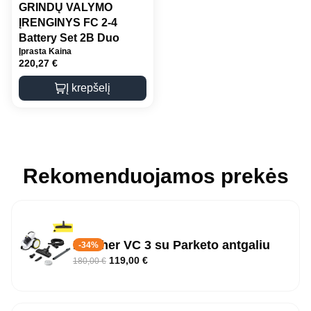
GRINDŲ VALYMO
ĮRENGINYS FC 2-4
Battery Set 2B Duo
Įprasta Kaina
220,27
€
Į krepšelį
Rekomenduojamos prekės
Karcher VC 3 su Parketo antgaliu
-34%
119,00
€
180,00
€