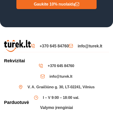
Gaukite 10% nuolaidą
+370 645 84760
info@turek.lt
Rekvizitai
+370 645 84760
info@turek.lt
V. A. Graičiūno g. 30, LT-02241, Vilnius
I – V 9:00 – 18:00 val.
Parduotuvė
Valymo įrenginiai