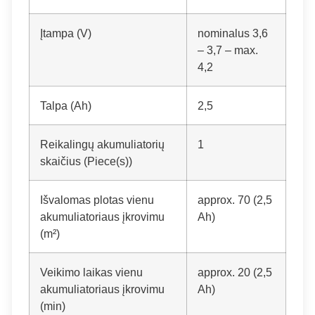
Įtampa (V)
nominalus 3,6
– 3,7 – max.
4,2
Talpa (Ah)
2,5
Reikalingų akumuliatorių
1
skaičius (Piece(s))
Išvalomas plotas vienu
approx. 70 (2,5
akumuliatoriaus įkrovimu
Ah)
(m²)
Veikimo laikas vienu
approx. 20 (2,5
akumuliatoriaus įkrovimu
Ah)
(min)