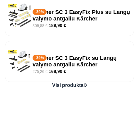
Kärcher SC 3 EasyFix Plus su Langų
-39%
valymo antgaliu Kärcher
189,90
€
309,88
€
Kärcher SC 3 EasyFix su Langų
-39%
valymo antgaliu Kärcher
168,90
€
275,26
€
Visi produktai