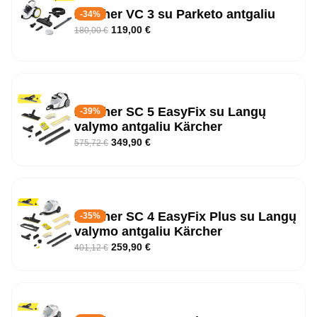
Karcher VC 3 su Parketo antgaliu
-34%
119,00
€
180,00
€
Kärcher SC 5 EasyFix su Langų
-39%
valymo antgaliu Kärcher
349,90
€
575,72
€
Kärcher SC 4 EasyFix Plus su Langų
-35%
valymo antgaliu Kärcher
259,90
€
401,12
€