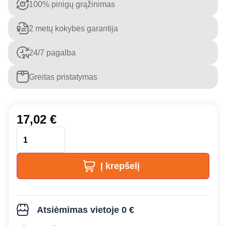
100% pinigų grąžinimas
2 metų kokybės garantija
24/7 pagalba
Greitas pristatymas
17,02
€
Į krepšelį
Atsiėmimas vietoje 0 €