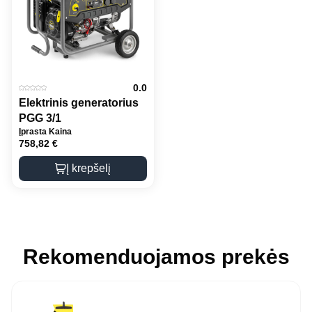
0.0
Elektrinis generatorius
PGG 3/1
Įprasta Kaina
758,82
€
Į krepšelį
Rekomenduojamos prekės