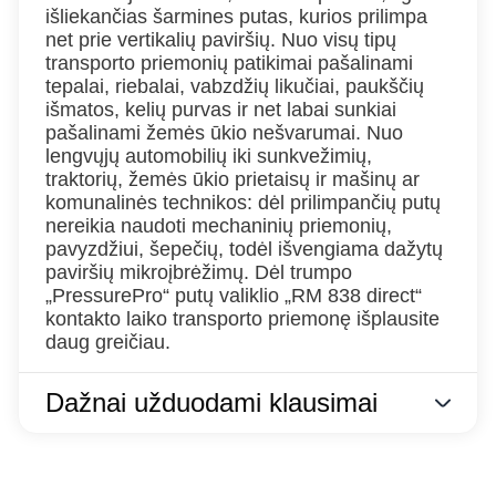
išliekančias šarmines putas, kurios prilimpa
net prie vertikalių paviršių. Nuo visų tipų
transporto priemonių patikimai pašalinami
tepalai, riebalai, vabzdžių likučiai, paukščių
išmatos, kelių purvas ir net labai sunkiai
pašalinami žemės ūkio nešvarumai. Nuo
lengvųjų automobilių iki sunkvežimių,
traktorių, žemės ūkio prietaisų ir mašinų ar
komunalinės technikos: dėl prilimpančių putų
nereikia naudoti mechaninių priemonių,
pavyzdžiui, šepečių, todėl išvengiama dažytų
paviršių mikroįbrėžimų. Dėl trumpo
„PressurePro“ putų valiklio „RM 838 direct“
kontakto laiko transporto priemonę išplausite
daug greičiau.
Dažnai užduodami klausimai