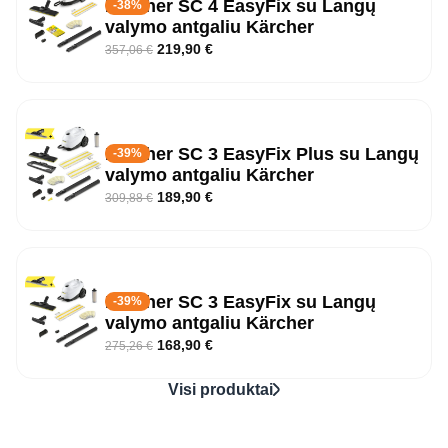
Kärcher SC 4 EasyFix su Langų
-38%
valymo antgaliu Kärcher
219,90
€
357,06
€
Kärcher SC 3 EasyFix Plus su Langų
-39%
valymo antgaliu Kärcher
189,90
€
309,88
€
Kärcher SC 3 EasyFix su Langų
-39%
valymo antgaliu Kärcher
168,90
€
275,26
€
Visi produktai