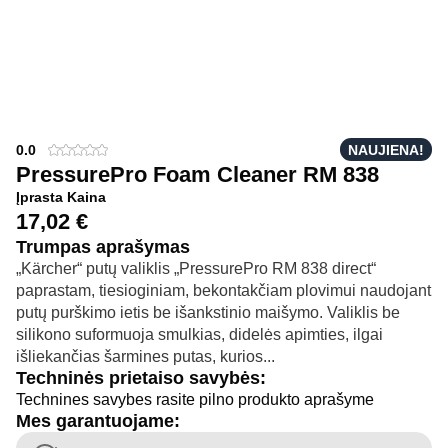
0.0
NAUJIENA!
PressurePro Foam Cleaner RM 838
Įprasta Kaina
17,02
€
Trumpas aprašymas
„Kärcher“ putų valiklis „PressurePro RM 838 direct“
paprastam, tiesioginiam, bekontakčiam plovimui naudojant
putų purškimo ietis be išankstinio maišymo. Valiklis be
silikono suformuoja smulkias, didelės apimties, ilgai
išliekančias šarmines putas, kurios...
Techninės prietaiso savybės:
Technines savybes rasite pilno produkto aprašyme
Mes garantuojame: