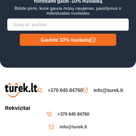
norėdami gauti -10% nuolaidą
Būkite pirmi, kurie gauna mūsų naujienas, pasiūlymus ir
individualias nuolaidas
Gaukite 10% nuolaidą
+370 645 84760
info@turek.lt
Rekvizitai
+370 645 84760
info@turek.lt