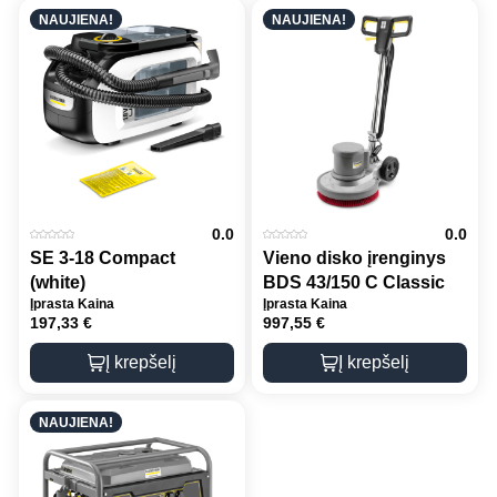
NAUJIENA!
NAUJIENA!
0.0
0.0
SE 3-18 Compact
Vieno disko įrenginys
(white)
BDS 43/150 C Classic
Įprasta Kaina
Įprasta Kaina
197,33
€
997,55
€
Į krepšelį
Į krepšelį
NAUJIENA!