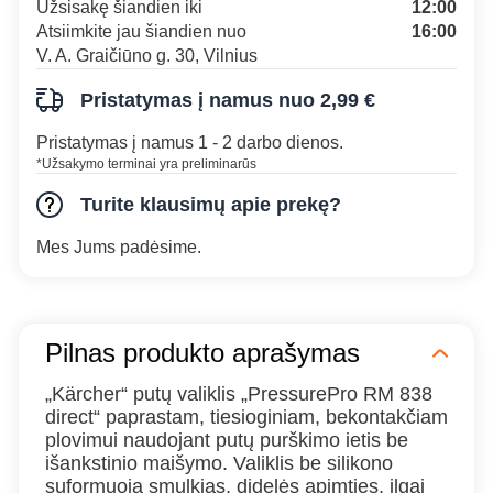
Užsisakę šiandien iki
12:00
Atsiimkite jau šiandien nuo
16:00
V. A. Graičiūno g. 30, Vilnius
Pristatymas į namus nuo 2,99 €
Pristatymas į namus 1 - 2 darbo dienos.
*Užsakymo terminai yra preliminarūs
Turite klausimų apie prekę?
Mes Jums padėsime.
Pilnas produkto aprašymas
„Kärcher“ putų valiklis „PressurePro RM 838
direct“ paprastam, tiesioginiam, bekontakčiam
plovimui naudojant putų purškimo ietis be
išankstinio maišymo. Valiklis be silikono
suformuoja smulkias, didelės apimties, ilgai