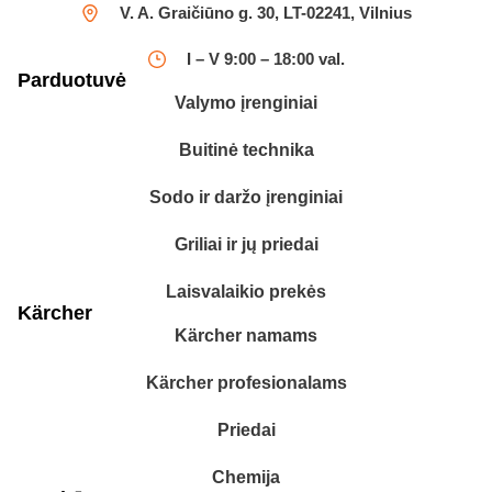
V. A. Graičiūno g. 30, LT-02241, Vilnius
I – V 9:00 – 18:00 val.
Parduotuvė
Valymo įrenginiai
Buitinė technika
Sodo ir daržo įrenginiai
Griliai ir jų priedai
Laisvalaikio prekės
Kärcher
Kärcher namams
Kärcher profesionalams
Priedai
Chemija