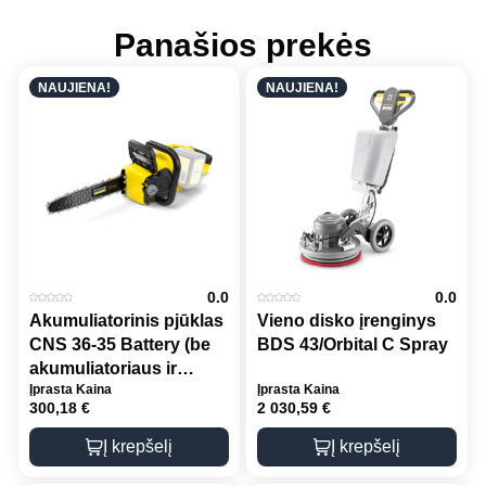
Panašios prekės
NAUJIENA!
NAUJIENA!
0.0
0.0
Akumuliatorinis pjūklas
Vieno disko įrenginys
CNS 36-35 Battery (be
BDS 43/Orbital C Spray
akumuliatoriaus ir
Įprasta Kaina
Įprasta Kaina
kroviklio)
300,18
€
2 030,59
€
Į krepšelį
Į krepšelį