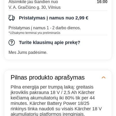
Atsiimkite jau šiandien nuo
16:00
V. A. Graičiūno g. 30, Vilnius
Pristatymas į namus nuo 2,99 €
Pristatymas į namus 1 - 2 darbo dienos.
*Užsakymo terminai yra preliminarūs
Turite klausimų apie prekę?
Mes Jums padėsime.
Pilnas produkto aprašymas
Pilna energija per trumpą laiką: greitasis
įkroviklis pakrauna 18 V / 2,5 Ah Kärcher
keičiamą akumuliatorių iki 80% tik per 44
minutes. Kärcher Battery Power 18/25
rinkinys tinka naudoti su visais Kärcher 18 V
akumuliatorių platformos įrenginiais.