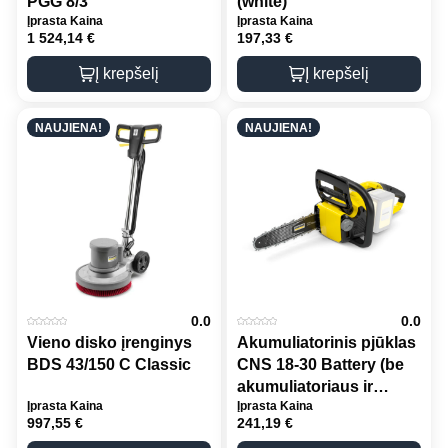
PGG 8/3
(white)
Įprasta Kaina
Įprasta Kaina
1 524,14
€
197,33
€
Į krepšelį
Į krepšelį
NAUJIENA!
NAUJIENA!
0.0
0.0
Vieno disko įrenginys
Akumuliatorinis pjūklas
BDS 43/150 C Classic
CNS 18-30 Battery (be
akumuliatoriaus ir
Įprasta Kaina
Įprasta Kaina
kroviklio)
997,55
€
241,19
€