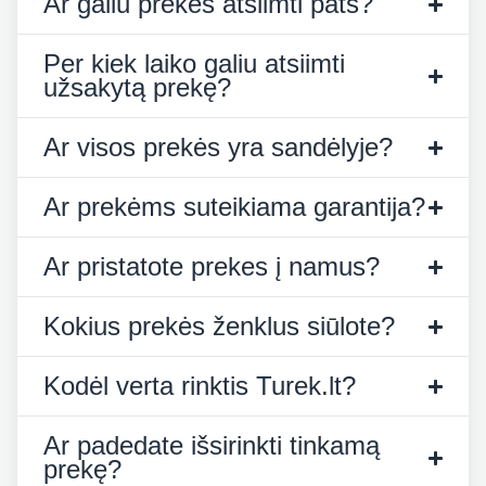
Ar galiu prekes atsiimti pats?
Per kiek laiko galiu atsiimti
užsakytą prekę?
Ar visos prekės yra sandėlyje?
Ar prekėms suteikiama garantija?
Ar pristatote prekes į namus?
Kokius prekės ženklus siūlote?
Kodėl verta rinktis Turek.lt?
Ar padedate išsirinkti tinkamą
prekę?