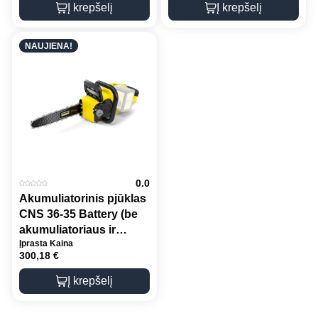
Į krepšelį
Į krepšelį
NAUJIENA!
0.0
Akumuliatorinis pjūklas
CNS 36-35 Battery (be
akumuliatoriaus ir
Įprasta Kaina
kroviklio)
300,18
€
Į krepšelį