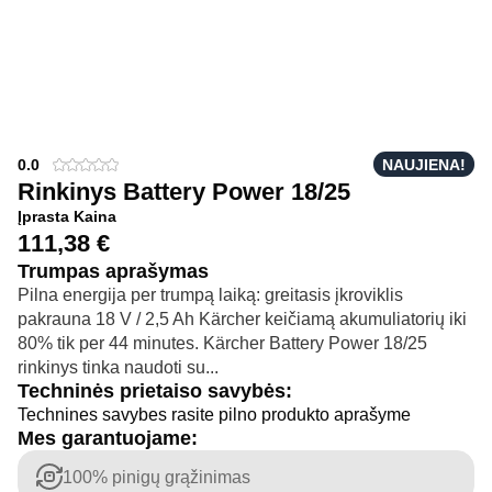
0.0
NAUJIENA!
Rinkinys Battery Power 18/25
Įprasta Kaina
111,38
€
Trumpas aprašymas
Pilna energija per trumpą laiką: greitasis įkroviklis
pakrauna 18 V / 2,5 Ah Kärcher keičiamą akumuliatorių iki
80% tik per 44 minutes. Kärcher Battery Power 18/25
rinkinys tinka naudoti su...
Techninės prietaiso savybės:
Technines savybes rasite pilno produkto aprašyme
Mes garantuojame:
100% pinigų grąžinimas