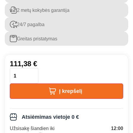
2 metų kokybės garantija
24/7 pagalba
Greitas pristatymas
111,38
€
Į krepšelį
Atsiėmimas vietoje 0 €
Užsisakę šiandien iki
12:00