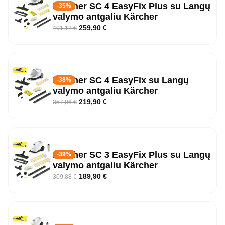
Kärcher SC 4 EasyFix Plus su Langų
-35%
valymo antgaliu Kärcher
259,90
€
401,12
€
Kärcher SC 4 EasyFix su Langų
-38%
valymo antgaliu Kärcher
219,90
€
357,06
€
Kärcher SC 3 EasyFix Plus su Langų
-39%
valymo antgaliu Kärcher
189,90
€
309,88
€