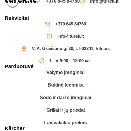
+370 645 84760
info@turek.lt
Rekvizitai
+370 645 84760
info@turek.lt
V. A. Graičiūno g. 30, LT-02241, Vilnius
I – V 9:00 – 18:00 val.
Parduotuvė
Valymo įrenginiai
Buitinė technika
Sodo ir daržo įrenginiai
Griliai ir jų priedai
Laisvalaikio prekės
Kärcher