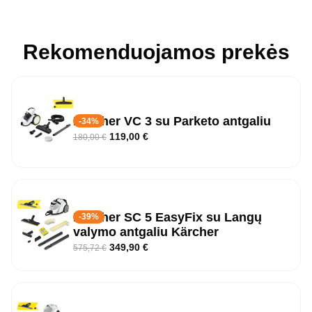
Rekomenduojamos prekės
Karcher VC 3 su Parketo antgaliu
-34%
119,00
€
180,00
€
Kärcher SC 5 EasyFix su Langų
-39%
valymo antgaliu Kärcher
349,90
€
575,72
€