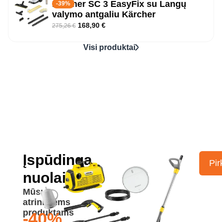
Kärcher SC 3 EasyFix su Langų
-39%
valymo antgaliu Kärcher
168,90
€
275,26
€
Visi produktai
Įspūdinga
Pir
nuolaida
Mūsų
atrinktiems
produktams
-40%