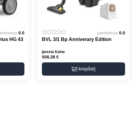
vertinimas
0.0
Įvertinimas
0.0
rius HG 43
BVL 3/1 Bp Anniverary Edition
Įprasta Kaina
508,38
€
Į krepšelį