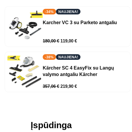
-34%
NAUJIENA!
Karcher VC 3 su Parketo antgaliu
180,00
€
119,00
€
-38%
NAUJIENA!
Kärcher SC 4 EasyFix su Langų
valymo antgaliu Kärcher
357,06
€
219,90
€
Įspūdinga