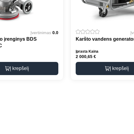
Įvertinimas
0.0
Į
ko įrenginys BDS
Karšto vandens generato
C
Įprasta Kaina
2 000,65
€
Į krepšelį
Į krepšelį