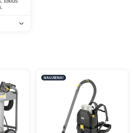
, tokius
s.
NAUJIENA!