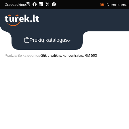
Nemokamas 
Draugaukime
Prekių katalogas
Pradžia
Be kategorijos
Stiklų valiklis, koncentratas, RM 503