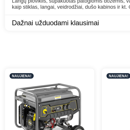
Langų ploviklis, supakuotas patogiomis dozėmis, va
kaip stiklas, langai, veidrodžiai, dušo kabinos ir kt.
Dažnai užduodami klausimai
NAUJIENA!
NAUJIENA!