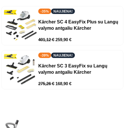
-35%
NAUJIENA!
Kärcher SC 4 EasyFix Plus su Langų
valymo antgaliu Kärcher
401,12
€
259,90
€
-39%
NAUJIENA!
Kärcher SC 3 EasyFix su Langų
valymo antgaliu Kärcher
275,26
€
168,90
€