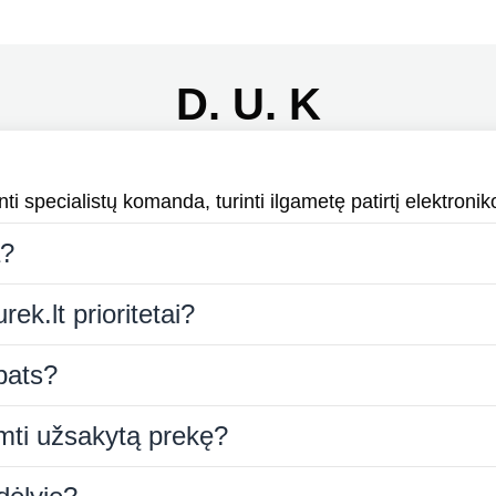
D. U. K
i specialistų komanda, turinti ilgametę patirtį elektroniko
a?
rek.lt prioritetai?
 pats?
iimti užsakytą prekę?