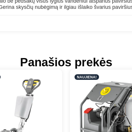
lo be pėdsakų visus lygius vandeniui atsparius paviršius
 Gerina skysčių nubėgimą ir ilgiau išlaiko švarius paviršiu
Panašios prekės
NAUJIENA!