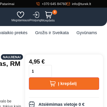
Patarimai
+370 645 84760
info@turek.lt
0
Mėgstamiausi
Prisijungti
Krepšelis
valaikio prekės
Grožis ir Sveikata
Gyvūnams
NAUJIENA!
4,95
€
tas, RM
Į krepšelį
valo be
Atsiėmimas vietoje 0 €
, tokius kaip