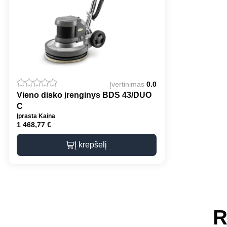
Įvertinimas
0.0
Vieno disko įrenginys BDS 43/DUO
C
Įprasta Kaina
1 468,77
€
Į krepšelį
R