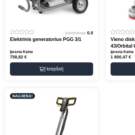
Įvertinimas
0.0
Elektrinis generatorius PGG 3/1
Vieno dis
43/Orbital 
Įprasta Kaina
Įprasta Kaina
758,82
€
1 800,47
€
Į krepšelį
NAUJIENA!