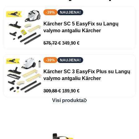
-39%
NAUJIENA!
Kärcher SC 5 EasyFix su Langų
valymo antgaliu Kärcher
575,72
€
349,90
€
-39%
NAUJIENA!
Kärcher SC 3 EasyFix Plus su Langų
valymo antgaliu Kärcher
309,88
€
189,90
€
Visi produktai