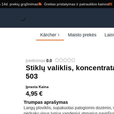
14d. prekių grąžinimas
Greitas pristatymas ir patrauklios kainos
Kärcher
Maisto prekės
Lais
Įvertinimas
0.0
Stiklų valiklis, koncentra
503
Įprasta Kaina
4,95
€
Trumpas aprašymas
Langų ploviklis, supakuotas patogiomis dozėmis, 
pėdsakų visus lygius vandeniui atsparius paviršius