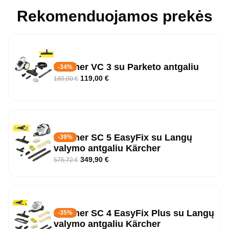
Rekomenduojamos prekės
Karcher VC 3 su Parketo antgaliu
-34%
119,00
€
180,00
€
Kärcher SC 5 EasyFix su Langų
-39%
valymo antgaliu Kärcher
349,90
€
575,72
€
Kärcher SC 4 EasyFix Plus su Langų
-35%
valymo antgaliu Kärcher