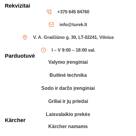
Rekvizitai
+370 645 84760
info@turek.lt
V. A. Graičiūno g. 30, LT-02241, Vilnius
I – V 9:00 – 18:00 val.
Parduotuvė
Valymo įrenginiai
Buitinė technika
Sodo ir daržo įrenginiai
Griliai ir jų priedai
Laisvalaikio prekės
Kärcher
Kärcher namams