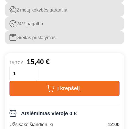
2 metų kokybės garantija
24/7 pagalba
Greitas pristatymas
15,40
€
18,77
€
Į krepšelį
Atsiėmimas vietoje 0 €
Užsisakę šiandien iki
12:00