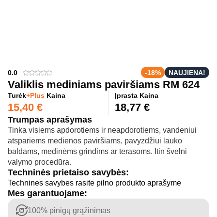
0.0
-18%
NAUJIENA!
Valiklis mediniams paviršiams RM 624
Turėk
+Plus
Kaina
Įprasta Kaina
15,40
€
18,77
€
Trumpas aprašymas
Tinka visiems apdorotiems ir neapdorotiems, vandeniui
atspariems medienos paviršiams, pavyzdžiui lauko
baldams, medinėms grindims ar terasoms. Itin švelni
valymo procedūra.
Techninės prietaiso savybės:
Technines savybes rasite pilno produkto aprašyme
Mes garantuojame:
100% pinigų grąžinimas