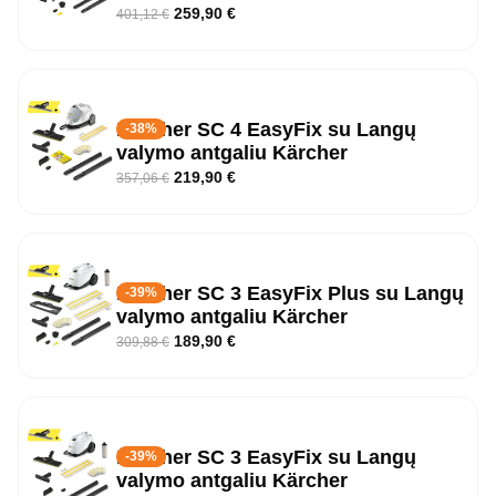
259,90
€
401,12
€
Kärcher SC 4 EasyFix su Langų
-38%
valymo antgaliu Kärcher
219,90
€
357,06
€
Kärcher SC 3 EasyFix Plus su Langų
-39%
valymo antgaliu Kärcher
189,90
€
309,88
€
Kärcher SC 3 EasyFix su Langų
-39%
valymo antgaliu Kärcher