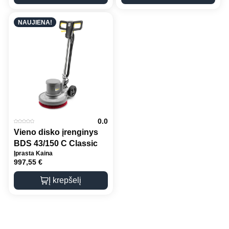
NAUJIENA!
0.0
Vieno disko įrenginys
BDS 43/150 C Classic
Įprasta Kaina
997,55
€
Į krepšelį