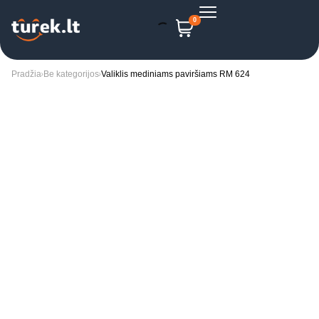
0
Pradžia
Be kategorijos
Valiklis mediniams paviršiams RM 624