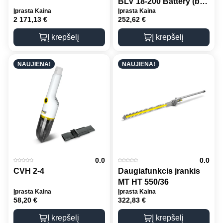
BLV 18-200 Battery (be
Įprasta Kaina
Įprasta Kaina
akumuliatoriaus ir
2 171,13
€
252,62
€
kroviklio)
Į krepšelį
Į krepšelį
NAUJIENA!
NAUJIENA!
0.0
0.0
CVH 2-4
Daugiafunkcis įrankis
MT HT 550/36
Įprasta Kaina
Įprasta Kaina
58,20
€
322,83
€
Į krepšelį
Į krepšelį