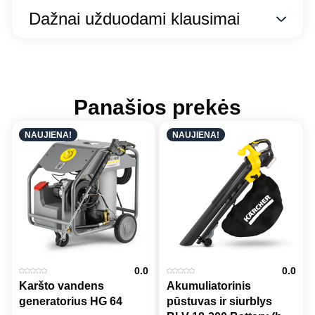
Dažnai užduodami klausimai
Panašios prekės
NAUJIENA!
NAUJIENA!
0.0
0.0
Karšto vandens
Akumuliatorinis
generatorius HG 64
pūstuvas ir siurblys