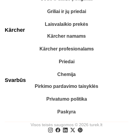
Griliai ir jų priedai
Laisvalaikio prekės
Kärcher
Kärcher namams
Kärcher profesionalams
Priedai
Chemija
Svarbūs
Pirkimo pardavimo taisyklės
Privatumo politika
Paskyra
Visos teisės saugomos © 2026 turek.lt