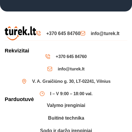
+370 645 84760
info@turek.lt
Rekvizitai
+370 645 84760
info@turek.lt
V. A. Graičiūno g. 30, LT-02241, Vilnius
I – V 9:00 – 18:00 val.
Parduotuvė
Valymo įrenginiai
Buitinė technika
Sodo ir daržo įrenginiai