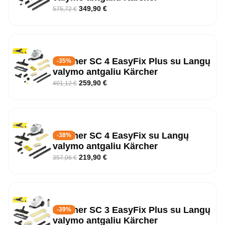
349,90
€
575,72
€
Kärcher SC 4 EasyFix Plus su Langų
-35%
valymo antgaliu Kärcher
259,90
€
401,12
€
Kärcher SC 4 EasyFix su Langų
-38%
valymo antgaliu Kärcher
219,90
€
357,06
€
Kärcher SC 3 EasyFix Plus su Langų
-39%
valymo antgaliu Kärcher