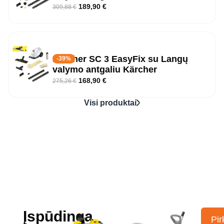
189,90
€
309,88
€
Kärcher SC 3 EasyFix su Langų
-39%
valymo antgaliu Kärcher
168,90
€
275,26
€
Visi produktai
Įspūdinga
Pir