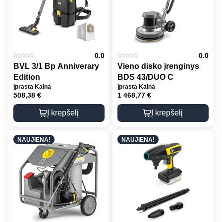
0.0
0.0
BVL 3/1 Bp Anniverary
Vieno disko įrenginys
Edition
BDS 43/DUO C
Įprasta Kaina
Įprasta Kaina
508,38
€
1 468,77
€
Į krepšelį
Į krepšelį
NAUJIENA!
NAUJIENA!