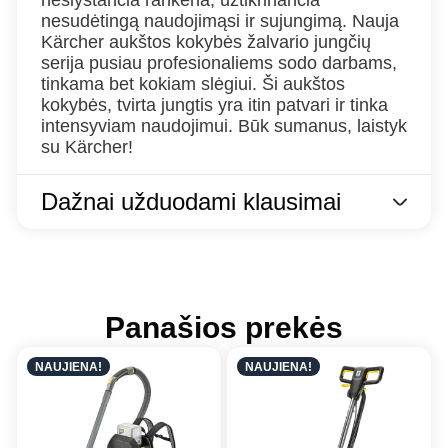
neslystančia rankena, užtikrinančia
nesudėtingą naudojimąsi ir sujungimą. Nauja
Kärcher aukštos kokybės žalvario jungčių
serija pusiau profesionaliems sodo darbams,
tinkama bet kokiam slėgiui. Ši aukštos
kokybės, tvirta jungtis yra itin patvari ir tinka
intensyviam naudojimui. Būk sumanus, laistyk
su Kärcher!
Dažnai užduodami klausimai
Panašios prekės
NAUJIENA!
NAUJIENA!