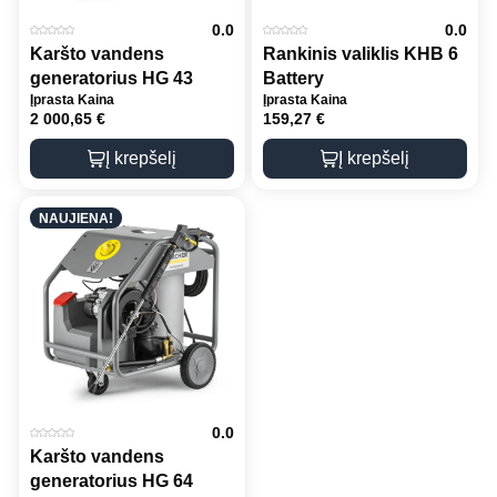
0.0
0.0
Karšto vandens
Rankinis valiklis KHB 6
generatorius HG 43
Battery
Įprasta Kaina
Įprasta Kaina
2 000,65
€
159,27
€
Į krepšelį
Į krepšelį
NAUJIENA!
0.0
Karšto vandens
generatorius HG 64