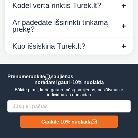
Kodėl verta rinktis Turek.lt?
Ar padedate išsirinkti tinkamą
prekę?
Kuo išsiskiria Turek.lt?
Prenumeruokite
naujienas,
norėdami gauti -10% nuolaidą
Būkite pirmi, kurie gauna mūsų naujienas, pasiūlymus ir
individualias nuolaidas
Gaukite 10% nuolaidą