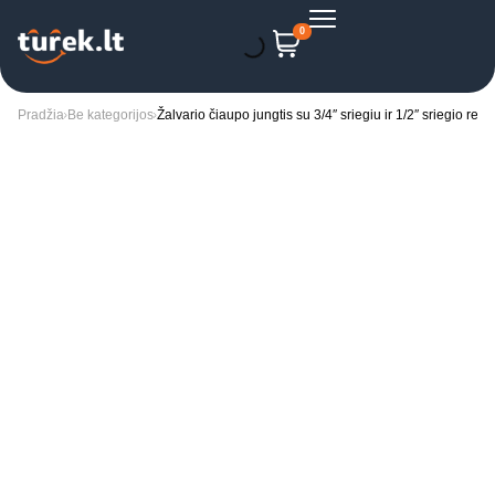
0
Pradžia
Be kategorijos
Žalvario čiaupo jungtis su 3/4″ sriegiu ir 1/2″ sriegio red