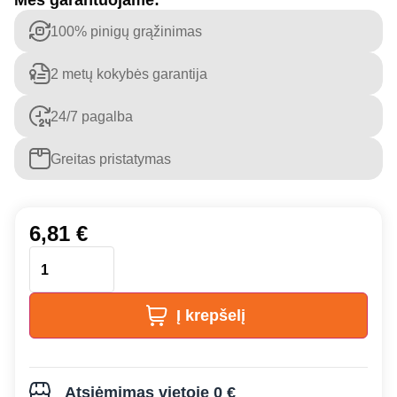
Mes garantuojame:
100% pinigų grąžinimas
2 metų kokybės garantija
24/7 pagalba
Greitas pristatymas
6,81
€
Į krepšelį
Atsiėmimas vietoje 0 €