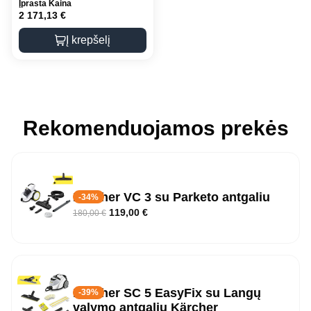
Įprasta Kaina
2 171,13
€
Į krepšelį
Rekomenduojamos prekės
Karcher VC 3 su Parketo antgaliu
-34%
119,00
€
180,00
€
Kärcher SC 5 EasyFix su Langų
-39%
valymo antgaliu Kärcher