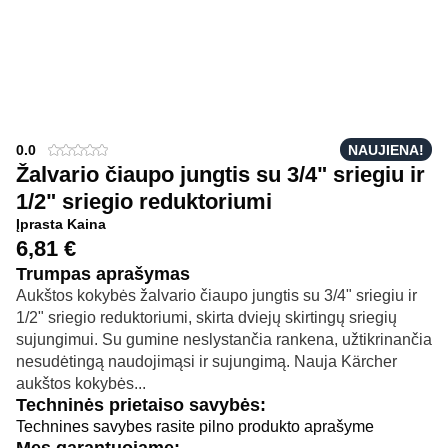
0.0
NAUJIENA!
Žalvario čiaupo jungtis su 3/4" sriegiu ir
1/2" sriegio reduktoriumi
Įprasta Kaina
6,81
€
Trumpas aprašymas
Aukštos kokybės žalvario čiaupo jungtis su 3/4" sriegiu ir
1/2" sriegio reduktoriumi, skirta dviejų skirtingų sriegių
sujungimui. Su gumine neslystančia rankena, užtikrinančia
nesudėtingą naudojimąsi ir sujungimą. Nauja Kärcher
aukštos kokybės...
Techninės prietaiso savybės:
Technines savybes rasite pilno produkto aprašyme