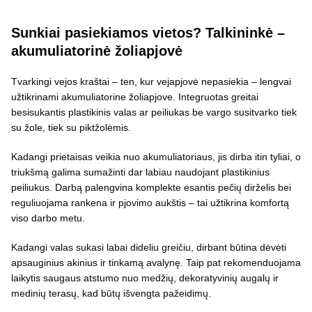
Sunkiai pasiekiamos vietos? Talkininkė –
akumuliatorinė žoliapjovė
Tvarkingi vejos kraštai – ten, kur vejapjovė nepasiekia – lengvai
užtikrinami akumuliatorine žoliapjove. Integruotas greitai
besisukantis plastikinis valas ar peiliukas be vargo susitvarko tiek
su žole, tiek su piktžolėmis.
Kadangi prietaisas veikia nuo akumuliatoriaus, jis dirba itin tyliai, o
triukšmą galima sumažinti dar labiau naudojant plastikinius
peiliukus. Darbą palengvina komplekte esantis pečių dirželis bei
reguliuojama rankena ir pjovimo aukštis – tai užtikrina komfortą
viso darbo metu.
Kadangi valas sukasi labai dideliu greičiu, dirbant būtina dėvėti
apsauginius akinius ir tinkamą avalynę. Taip pat rekomenduojama
laikytis saugaus atstumo nuo medžių, dekoratyvinių augalų ir
medinių terasų, kad būtų išvengta pažeidimų.