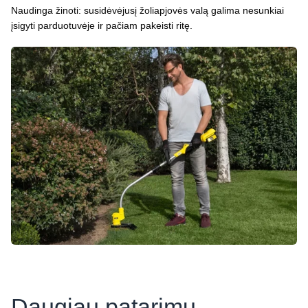
Naudinga žinoti: susidėvėjusį žoliapjovės valą galima nesunkiai
įsigyti parduotuvėje ir pačiam pakeisti ritę.
Daugiau patarimų