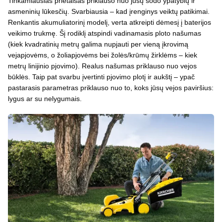
Tinkamiausias prietaisas priklauso nuo jūsų sodo ypatybių ir
asmeninių lūkesčių. Svarbiausia – kad įrenginys veiktų patikimai.
Renkantis akumuliatorinį modelį, verta atkreipti dėmesį į baterijos
veikimo trukmę. Šį rodiklį atspindi vadinamasis ploto našumas
(kiek kvadratinių metrų galima nupjauti per vieną įkrovimą
vejapjovėms, o žoliapjovėms bei žolės/krūmų žirklėms – kiek
metrų linijinio pjovimo). Realus našumas priklauso nuo vejos
būklės. Taip pat svarbu įvertinti pjovimo plotį ir aukštį – ypač
pastarasis parametras priklauso nuo to, koks jūsų vejos paviršius:
lygus ar su nelygumais.