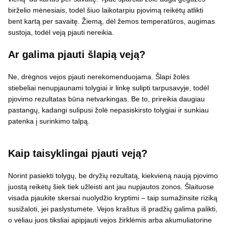
birželio mėnesiais, todėl šiuo laikotarpiu pjovimą reikėtų atlikti
bent kartą per savaitę. Žiemą, dėl žemos temperatūros, augimas
sustoja, todėl veją pjauti nereikia.
Ar galima pjauti šlapią veją?
Ne, drėgnos vejos pjauti nerekomenduojama. Šlapi žolės
stiebeliai nenupjaunami tolygiai ir linkę sulipti tarpusavyje, todėl
pjovimo rezultatas būna netvarkingas. Be to, prireikia daugiau
pastangų, kadangi sulipusi žolė nepasiskirsto tolygiai ir sunkiau
patenka į surinkimo talpą.
Kaip taisyklingai pjauti veją?
Norint pasiekti tolygų, be dryžių rezultatą, kiekvieną naują pjovimo
juostą reikėtų šiek tiek užleisti ant jau nupjautos zonos. Šlaituose
visada pjaukite skersai nuolydžio kryptimi – taip sumažinsite riziką
susižaloti, jei paslystumėte. Vejos kraštus iš pradžių galima palikti,
o vėliau juos tiksliai apipjauti vejos žirklėmis arba akumuliatorine