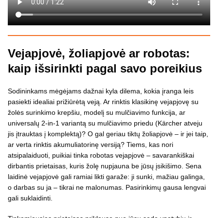
Vejapjovė, žoliapjovė ar robotas:
kaip išsirinkti pagal savo poreikius
Sodininkams mėgėjams dažnai kyla dilema, kokia įranga leis
pasiekti idealiai prižiūrėtą veją. Ar rinktis klasikinę vejapjovę su
žolės surinkimo krepšiu, modelį su mulčiavimo funkcija, ar
universalų 2-in-1 variantą su mulčiavimo priedu (Kärcher atveju
jis įtrauktas į komplektą)? O gal geriau tiktų žoliapjovė – ir jei taip,
ar verta rinktis akumuliatorinę versiją? Tiems, kas nori
atsipalaiduoti, puikiai tinka robotas vejapjovė – savarankiškai
dirbantis prietaisas, kuris žolę nupjauna be jūsų įsikišimo. Sena
laidinė vejapjovė gali ramiai likti garaže: ji sunki, mažiau galinga,
o darbas su ja – tikrai ne malonumas. Pasirinkimų gausa lengvai
gali suklaidinti.