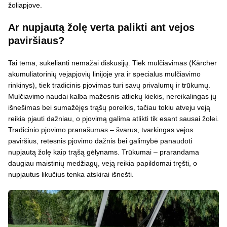
žoliapjove.
Ar nupjautą žolę verta palikti ant vejos
paviršiaus?
Tai tema, sukelianti nemažai diskusijų. Tiek mulčiavimas (Kärcher
akumuliatorinių vejapjovių linijoje yra ir specialus mulčiavimo
rinkinys), tiek tradicinis pjovimas turi savų privalumų ir trūkumų.
Mulčiavimo naudai kalba mažesnis atliekų kiekis, nereikalingas jų
išnešimas bei sumažėjęs trąšų poreikis, tačiau tokiu atveju veją
reikia pjauti dažniau, o pjovimą galima atlikti tik esant sausai žolei.
Tradicinio pjovimo pranašumas – švarus, tvarkingas vejos
paviršius, retesnis pjovimo dažnis bei galimybė panaudoti
nupjautą žolę kaip trąšą gėlynams. Trūkumai – prarandama
daugiau maistinių medžiagų, veją reikia papildomai tręšti, o
nupjautus likučius tenka atskirai išnešti.