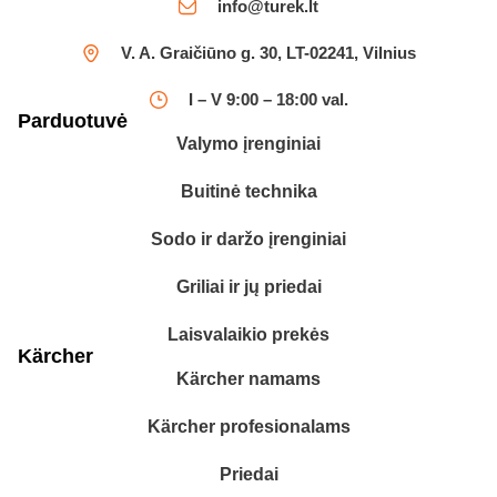
info@turek.lt
V. A. Graičiūno g. 30, LT-02241, Vilnius
I – V 9:00 – 18:00 val.
Parduotuvė
Valymo įrenginiai
Buitinė technika
Sodo ir daržo įrenginiai
Griliai ir jų priedai
Laisvalaikio prekės
Kärcher
Kärcher namams
Kärcher profesionalams
Priedai