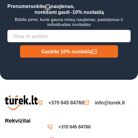
Prenumeruokite
naujienas,
norėdami gauti -10% nuolaidą
Būkite pirmi, kurie gauna mūsų naujienas, pasiūlymus ir
individualias nuolaidas
Gaukite 10% nuolaidą
+370 645 84760
info@turek.lt
Rekvizitai
+370 645 84760