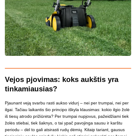
Vejos pjovimas: koks aukštis yra
tinkamiausias?
Pjaunant veją svarbu rasti aukso vidurį – nei per trumpai, nei per
ilgai. Tačiau laikantis šio principo iškyla klausimas: kokio ilgio žolė
iš tiesų atrodo prižiūrėta? Per trumpai nupjovus, pažeidžiami tiek
žolės stiebai, tiek šaknys, o tai ypač pavojinga sausu ir karštu
periodu – dėl to gali atsirasti rudų dėmių. Kitaip tariant, gausus