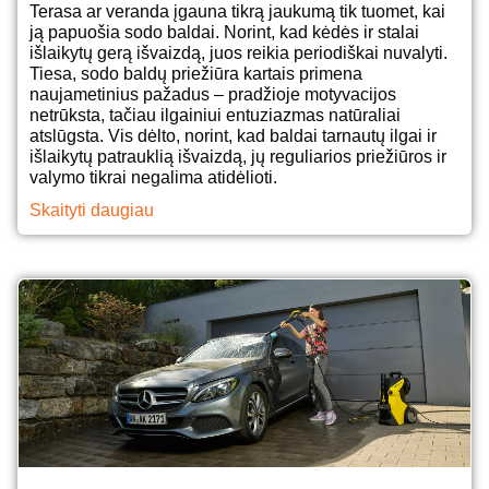
Terasa ar veranda įgauna tikrą jaukumą tik tuomet, kai
ją papuošia sodo baldai. Norint, kad kėdės ir stalai
išlaikytų gerą išvaizdą, juos reikia periodiškai nuvalyti.
Tiesa, sodo baldų priežiūra kartais primena
naujametinius pažadus – pradžioje motyvacijos
netrūksta, tačiau ilgainiui entuziazmas natūraliai
atslūgsta. Vis dėlto, norint, kad baldai tarnautų ilgai ir
išlaikytų patrauklią išvaizdą, jų reguliarios priežiūros ir
valymo tikrai negalima atidėlioti.
Skaityti daugiau