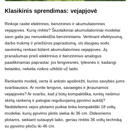
Klasikinis sprendimas: vejapjovė
Rinkoje rasite elektrines, benzinines ir akumuliatorines
vejapjoves. Kurią rinktis? Šiuolaikiniai akumuliatoriniai modeliai
savo galia jau nenusileidžia benzininiams. Vertinant efektyvumą,
darbo trukmę ir priežiūros paprastumą, vis daugiau sodo
savininkų renkasi būtent akumuliatorines vejapjoves. Jų
pranašumas prieš elektrinius ir benzininius analogus
paaiškinamas paprastai: jos lengvesnės, tylesnės ir, kadangi
belaidės, nekelia rizikos užkliūti už laido.
Renkantis modelį, verta iš anksto apsibrėžti, kurios savybės jums
svarbiausios. Ar norite lengvos, savaeigės ir įkraunamos
vejapjovės? Ar svarbu, kad ji būtų kompaktiška, turėtų nešimui
skirtą rankeną ir patogiai reguliuojamą pjovimo aukštį?
Nedideliems vejos plotams puikiai tinka kompaktiški 18 voltų
modeliai, kurių pjovimo plotis siekia iki 36 cm. Didesniems
plotams, siekiant sutaupyti laiko, geriau rinktis 36 voltų techniką
su pjovimo pločiu iki 46 cm.