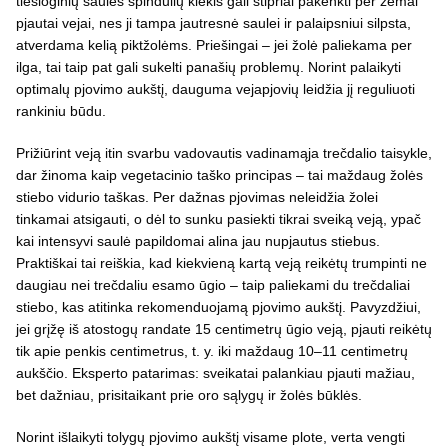
tiesioginių saulės spindulių kiekis gali stipriai pakenkti per žemai
pjautai vejai, nes ji tampa jautresnė saulei ir palaipsniui silpsta,
atverdama kelią piktžolėms. Priešingai – jei žolė paliekama per
ilga, tai taip pat gali sukelti panašių problemų. Norint palaikyti
optimalų pjovimo aukštį, dauguma vejapjovių leidžia jį reguliuoti
rankiniu būdu.
Prižiūrint veją itin svarbu vadovautis vadinamąja trečdalio taisykle,
dar žinoma kaip vegetacinio taško principas – tai maždaug žolės
stiebo vidurio taškas. Per dažnas pjovimas neleidžia žolei
tinkamai atsigauti, o dėl to sunku pasiekti tikrai sveiką veją, ypač
kai intensyvi saulė papildomai alina jau nupjautus stiebus.
Praktiškai tai reiškia, kad kiekvieną kartą veją reikėtų trumpinti ne
daugiau nei trečdaliu esamo ūgio – taip paliekami du trečdaliai
stiebo, kas atitinka rekomenduojamą pjovimo aukštį. Pavyzdžiui,
jei grįžę iš atostogų randate 15 centimetrų ūgio veją, pjauti reikėtų
tik apie penkis centimetrus, t. y. iki maždaug 10–11 centimetrų
aukščio. Eksperto patarimas: sveikatai palankiau pjauti mažiau,
bet dažniau, prisitaikant prie oro sąlygų ir žolės būklės.
Norint išlaikyti tolygų pjovimo aukštį visame plote, verta vengti