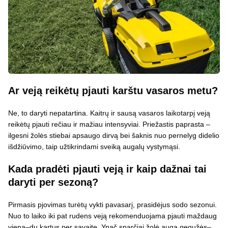
Ar veją reikėtų pjauti karštu vasaros metu?
Ne, to daryti nepatartina. Kaitrų ir sausą vasaros laikotarpį veją
reikėtų pjauti rečiau ir mažiau intensyviai. Priežastis paprasta –
ilgesni žolės stiebai apsaugo dirvą bei šaknis nuo pernelyg didelio
išdžiūvimo, taip užtikrindami sveiką augalų vystymąsi.
Kada pradėti pjauti veją ir kaip dažnai tai
daryti per sezoną?
Pirmasis pjovimas turėtų vykti pavasarį, prasidėjus sodo sezonui.
Nuo to laiko iki pat rudens veją rekomenduojama pjauti maždaug
vieną–du kartus per savaitę. Ypač sparčiai žolė auga gegužės–