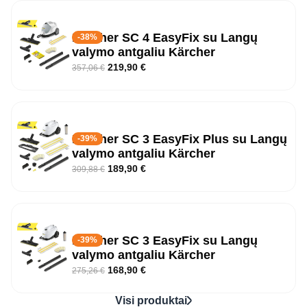
Kärcher SC 4 EasyFix su Langų
-38%
valymo antgaliu Kärcher
219,90
€
357,06
€
Kärcher SC 3 EasyFix Plus su Langų
-39%
valymo antgaliu Kärcher
189,90
€
309,88
€
Kärcher SC 3 EasyFix su Langų
-39%
valymo antgaliu Kärcher
168,90
€
275,26
€
Visi produktai