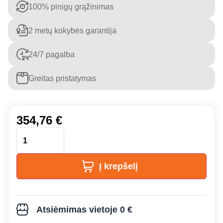
100% pinigų grąžinimas
2 metų kokybės garantija
24/7 pagalba
Greitas pristatymas
354,76
€
Į krepšelį
Atsiėmimas vietoje 0 €