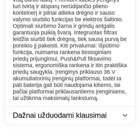
turi tvirtą ir atsparų nerūdijančio plieno
konteinerį ir pilnai atlieka drėgno ir sauso
valymo siurblio funkcijas be elektros šaltinio.
Optimali siurbimo žarna ir grindų antgalis
garantuoja puikią švarą. Integruotas filtras
leidžia siurbti tiek drėgną, tiek sausą purvą be
poreikio jį pakeisti. Kiti privalumai: išpūtimo
funkcija, nuimama rankena tiesioginiam
priedų prijungimui, Push&Pull fiksavimo
sistema, ergonomiška rankena ir itin praktiška
priedų saugykla. Įrenginys priklauso 36 V
akumuliatorinių įrenginių platformai, todėl ta
pati baterija gali būti naudojama kitiems, tai
pačiai platformai priklausantiems įrenginiams,
tai užtikrina maksimalų lankstumą.
Dažnai užduodami klausimai