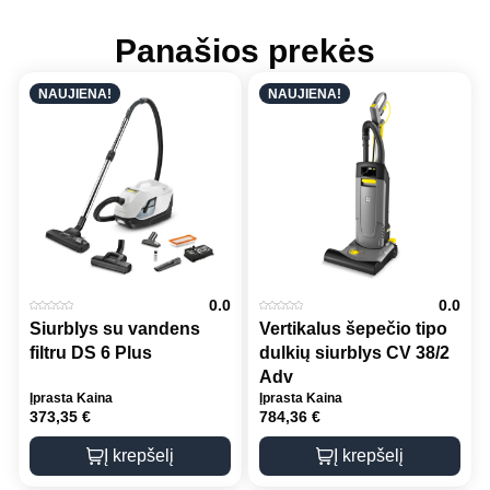
Panašios prekės
NAUJIENA!
NAUJIENA!
0.0
0.0
Siurblys su vandens
Vertikalus šepečio tipo
filtru DS 6 Plus
dulkių siurblys CV 38/2
Adv
Įprasta Kaina
Įprasta Kaina
373,35
€
784,36
€
Į krepšelį
Į krepšelį