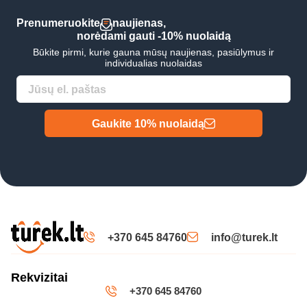
Prenumeruokite
naujienas,
norėdami gauti -10% nuolaidą
Būkite pirmi, kurie gauna mūsų naujienas, pasiūlymus ir
individualias nuolaidas
Gaukite 10% nuolaidą
+370 645 84760
info@turek.lt
Rekvizitai
+370 645 84760