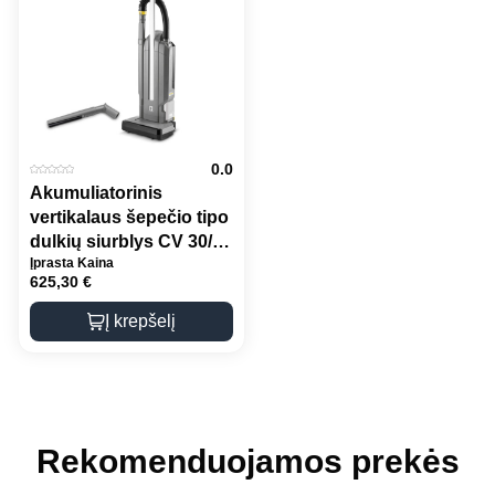
0.0
Akumuliatorinis
vertikalaus šepečio tipo
dulkių siurblys CV 30/2
Įprasta Kaina
Bp Adv
625,30
€
Į krepšelį
Rekomenduojamos prekės