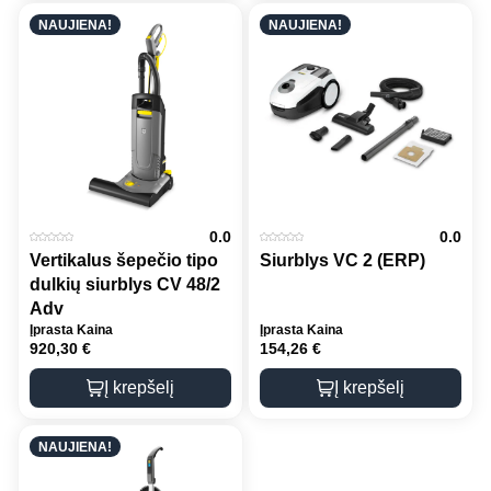
NAUJIENA!
NAUJIENA!
0.0
0.0
Vertikalus šepečio tipo
Siurblys VC 2 (ERP)
dulkių siurblys CV 48/2
Adv
Įprasta Kaina
Įprasta Kaina
920,30
€
154,26
€
Į krepšelį
Į krepšelį
NAUJIENA!