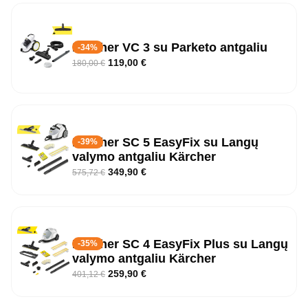
Karcher VC 3 su Parketo antgaliu
-34%
119,00
€
180,00
€
Kärcher SC 5 EasyFix su Langų
-39%
valymo antgaliu Kärcher
349,90
€
575,72
€
Kärcher SC 4 EasyFix Plus su Langų
-35%
valymo antgaliu Kärcher
259,90
€
401,12
€