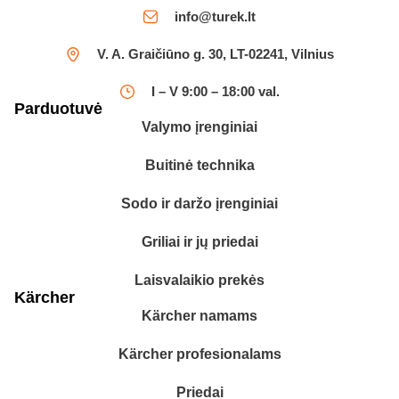
info@turek.lt
V. A. Graičiūno g. 30, LT-02241, Vilnius
I – V 9:00 – 18:00 val.
Parduotuvė
Valymo įrenginiai
Buitinė technika
Sodo ir daržo įrenginiai
Griliai ir jų priedai
Laisvalaikio prekės
Kärcher
Kärcher namams
Kärcher profesionalams
Priedai