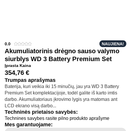
0.0
NAUJIENA!
Akumuliatorinis drėgno sauso valymo
siurblys WD 3 Battery Premium Set
Įprasta Kaina
354,76
€
Trumpas aprašymas
Baterija, kuri veikia iki 15 minučių, jau yra WD 3 Battery
Premium Set komplektacijoje, todėl galite iš karto imtis
darbo. Akumuliatoriaus įkrovimo lygis yra matomas ant
LCD ekrano visą darbo...
Techninės prietaiso savybės:
Technines savybes rasite pilno produkto aprašyme
Mes garantuojame: