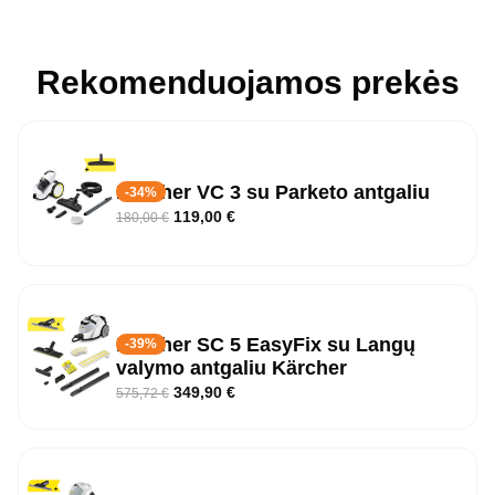
Rekomenduojamos prekės
Karcher VC 3 su Parketo antgaliu
-34%
119,00
€
180,00
€
Kärcher SC 5 EasyFix su Langų
-39%
valymo antgaliu Kärcher
349,90
€
575,72
€