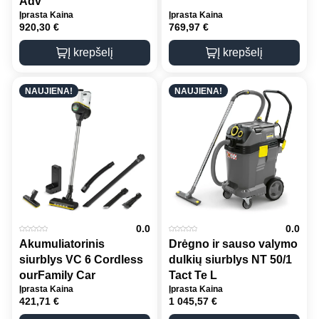
Adv
Įprasta Kaina
Įprasta Kaina
920,30
€
769,97
€
Į krepšelį
Į krepšelį
NAUJIENA!
NAUJIENA!
0.0
0.0
Akumuliatorinis
Drėgno ir sauso valymo
siurblys VC 6 Cordless
dulkių siurblys NT 50/1
ourFamily Car
Tact Te L
Įprasta Kaina
Įprasta Kaina
421,71
€
1 045,57
€