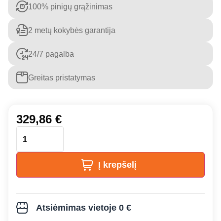
100% pinigų grąžinimas
2 metų kokybės garantija
24/7 pagalba
Greitas pristatymas
329,86
€
Į krepšelį
Atsiėmimas vietoje 0 €