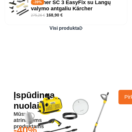
Kärcher SC 3 EasyFix su Langų
-39%
valymo antgaliu Kärcher
168,90
€
275,26
€
Visi produktai
Įspūdinga
Pir
nuolaida
Mūsų
atrinktiems
produktams
-40%