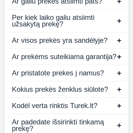
Ar galiu prekes atsiimti pats?
Per kiek laiko galiu atsiimti
užsakytą prekę?
Ar visos prekės yra sandėlyje?
Ar prekėms suteikiama garantija?
Ar pristatote prekes į namus?
Kokius prekės ženklus siūlote?
Kodėl verta rinktis Turek.lt?
Ar padedate išsirinkti tinkamą
prekę?