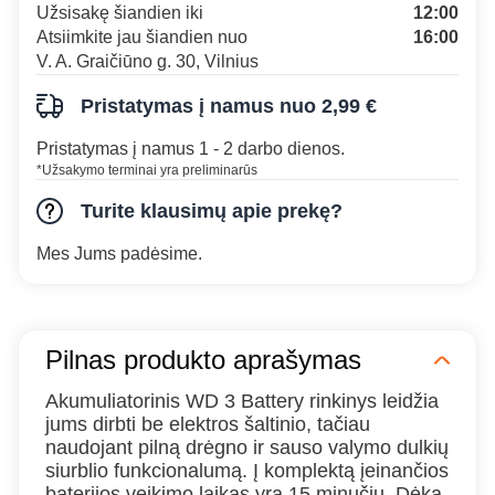
Užsisakę šiandien iki
12:00
Atsiimkite jau šiandien nuo
16:00
V. A. Graičiūno g. 30, Vilnius
Pristatymas į namus nuo 2,99 €
Pristatymas į namus 1 - 2 darbo dienos.
*Užsakymo terminai yra preliminarūs
Turite klausimų apie prekę?
Mes Jums padėsime.
Pilnas produkto aprašymas
Akumuliatorinis WD 3 Battery rinkinys leidžia
jums dirbti be elektros šaltinio, tačiau
naudojant pilną drėgno ir sauso valymo dulkių
siurblio funkcionalumą. Į komplektą įeinančios
baterijos veikimo laikas yra 15 minučių. Dėka