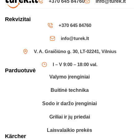
+370 645 84760
info@turek.lt
Rekvizitai
+370 645 84760
info@turek.lt
V. A. Graičiūno g. 30, LT-02241, Vilnius
I – V 9:00 – 18:00 val.
Parduotuvė
Valymo įrenginiai
Buitinė technika
Sodo ir daržo įrenginiai
Griliai ir jų priedai
Laisvalaikio prekės
Kärcher