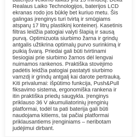
Realaus Laiko Technologijos, baterijos LCD
ekranas rodo jos būklę bet kuriuo metu. Šis
galingas įrenginys turi tvirtą ir smūgiams
atsparų 17 litrų plastikinį konteinerį. Kasetinis
filtras leidžia patogiai valyti šlapią ir sausą
purvą. Optimizuota siurbimo žarna ir grindų
antgalis užtikrina optimalų purvo surinkimą ir
puikią švarą. Priedai gali būti tvirtinami
tiesiogiai prie siurbimo žarnos dėl lengvai
nuimamos rankenos. Praktiška stovėjimo
padėtis leidžia patogiai pastatyti siurbimo
vamzdį ir grindų antgalį kai darote pertrauką.
Kiti privalumai: išpūtimo funkcija, Push&Pull
fiksavimo sistema, ergonomiška rankena ir
itin praktiška priedų saugykla. Įrenginys
priklauso 36 V akumuliatorinių įrenginių
platformai, todėl ta pati baterija gali būti
naudojama kitiems, tai pačiai platformai
priklausantiems įrenginiams – neribotam
judėjimui dirbant.