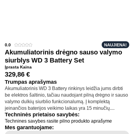
0.0
NAUJIENA!
Akumuliatorinis drėgno sauso valymo
siurblys WD 3 Battery Set
Įprasta Kaina
329,86
€
Trumpas aprašymas
Akumuliatorinis WD 3 Battery rinkinys leidžia jums dirbti
be elektros šaltinio, tačiau naudojant pilną drėgno ir sauso
valymo dulkių siurblio funkcionalumą. Į komplektą
įeinančios baterijos veikimo laikas yra 15 minučių....
Techninės prietaiso savybės:
Technines savybes rasite pilno produkto aprašyme
Mes garantuojame: