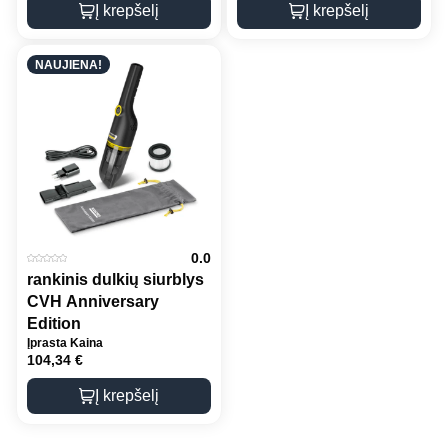
Į krepšelį
Į krepšelį
NAUJIENA!
0.0
rankinis dulkių siurblys
CVH Anniversary
Edition
Įprasta Kaina
104,34
€
Į krepšelį