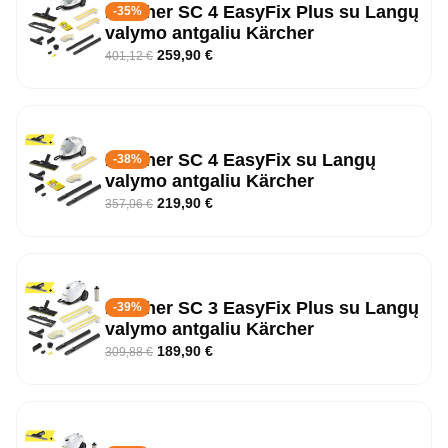
Kärcher SC 4 EasyFix Plus su Langų
-35%
valymo antgaliu Kärcher
259,90
€
401,12
€
Kärcher SC 4 EasyFix su Langų
-38%
valymo antgaliu Kärcher
219,90
€
357,06
€
Kärcher SC 3 EasyFix Plus su Langų
-39%
valymo antgaliu Kärcher
189,90
€
309,88
€