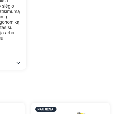
ukšto
 slėgio
patikimumą
namą,
ergonomiką
etas su
ija arba
su
NAUJIENA!