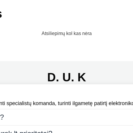
s
Atsiliepimų kol kas nėra
D. U. K
i specialistų komanda, turinti ilgametę patirtį elektroniko
a?