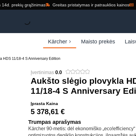
14d. prekių grąžinimas
Greitas pristatymas ir patrauklios kainos
Kärcher
Maisto prekės
Lais
la HDS 11/18-4 S Anniversary Edition
Įvertinimas
0.0
Aukšto slėgio plovykla H
11/18-4 S Anniversary Edi
Įprasta Kaina
5 378,61
€
Trumpas aprašymas
Kärcher 90-metis: dėl ekonomiško „eco!efficiency“
optimizuotos degiklio konstrukcijos, ilgaamžės auk