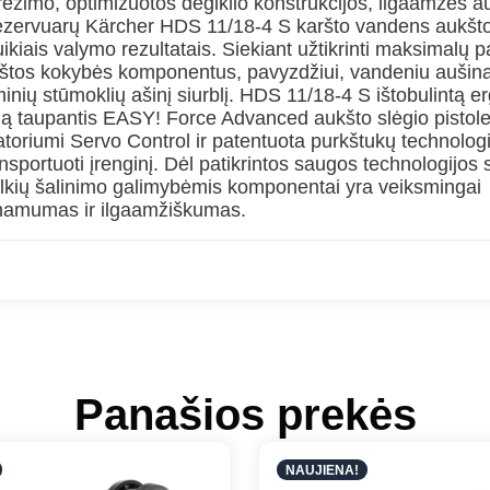
režimo, optimizuotos degiklio konstrukcijos, ilgaamžės a
ių rezervuarų Kärcher HDS 11/18-4 S karšto vandens aukšto
kiais valymo rezultatais. Siekiant užtikrinti maksimalų 
aukštos kokybės komponentus, pavyzdžiui, vandeniu auši
raminių stūmoklių ašinį siurblį. HDS 11/18-4 S ištobulintą 
iją taupantis EASY! Force Advanced aukšto slėgio pistol
iatoriumi Servo Control ir patentuota purkštukų technolog
sportuoti įrenginį. Dėl patikrintos saugos technologijos 
kalkių šalinimo galimybėmis komponentai yra veiksmingai
einamumas ir ilgaamžiškumas.
Panašios prekės
NAUJIENA!