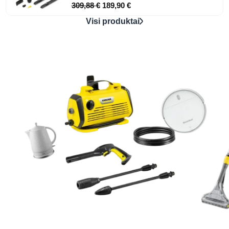
309,88
€
189,90
€
Visi produktai