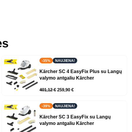
ės
-35%
NAUJIENA!
Kärcher SC 4 EasyFix Plus su Langų
valymo antgaliu Kärcher
401,12
€
259,90
€
-39%
NAUJIENA!
Kärcher SC 3 EasyFix su Langų
valymo antgaliu Kärcher