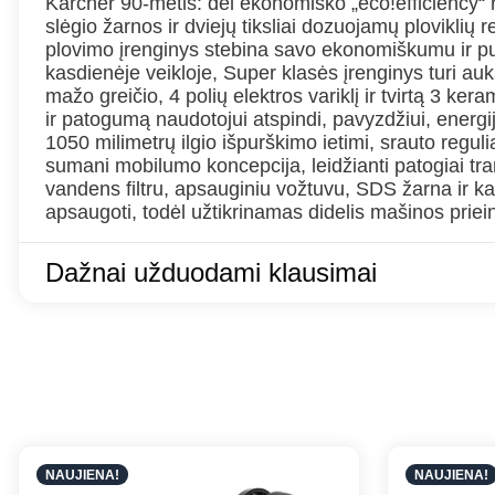
Kärcher 90-metis: dėl ekonomiško „eco!efficiency“ 
slėgio žarnos ir dviejų tiksliai dozuojamų plovikl
plovimo įrenginys stebina savo ekonomiškumu ir pui
kasdienėje veikloje, Super klasės įrenginys turi 
mažo greičio, 4 polių elektros variklį ir tvirtą 3 ke
ir patogumą naudotojui atspindi, pavyzdžiui, energ
1050 milimetrų ilgio išpurškimo ietimi, srauto regul
sumani mobilumo koncepcija, leidžianti patogiai tran
vandens filtru, apsauginiu vožtuvu, SDS žarna ir 
apsaugoti, todėl užtikrinamas didelis mašinos pri
Dažnai užduodami klausimai
NAUJIENA!
NAUJIENA!