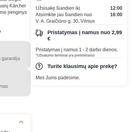
vuarų Kärcher
Užsisakę šiandien iki
12:00
imo įrenginys
Atsiimkite jau šiandien nuo
16:00
V. A. Graičiūno g. 30, Vilnius
e
Pristatymas į namus nuo 2,99
€
Pristatymas į namus 1 - 2 darbo dienos.
*Užsakymo terminai yra preliminarūs
 garantija
Turite klausimų apie prekę?
Mes Jums padėsime.
ymas