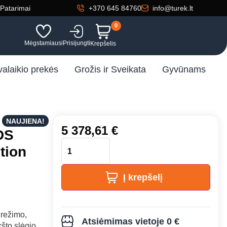
Patarimai
+370 645 84760
info@turek.lt
0
Mėgstamiausi
Prisijungti
Krepšelis
valaikio prekės
Grožis ir Sveikata
Gyvūnams
NAUJIENA!
5 378,61
€
DS
tion
Į krepšelį
 režimo,
Atsiėmimas vietoje 0 €
što slėgio