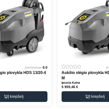
Įvertinimas
0.0
Į
gio plovykla HDS 13/20-4
Aukšto slėgio plovykla H
M
Įprasta Kaina
5 955,46
€
Į krepšelį
Į krepšelį