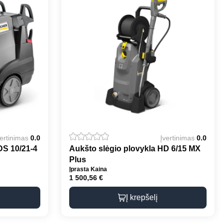
vertinimas
0.0
Įvertinimas
0.0
DS 10/21-4
Aukšto slėgio plovykla HD 6/15 MX
Plus
Įprasta Kaina
1 500,56
€
Į krepšelį