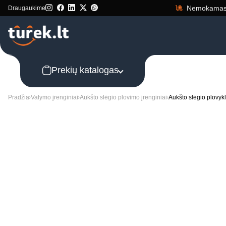
Nemokamas 
Draugaukime
Prekių katalogas
Pradžia
Valymo įrenginiai
Aukšto slėgio plovimo įrenginiai
Aukšto slėgio plovyk