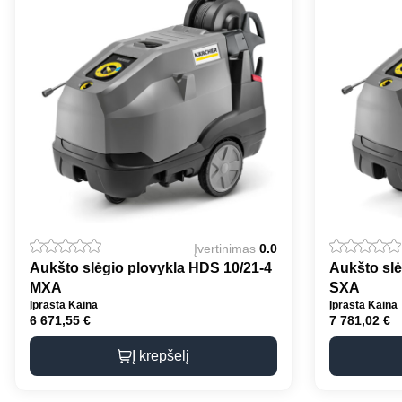
Įvertinimas
0.0
Aukšto slėgio plovykla HDS 10/21-4
Aukšto slė
MXA
SXA
Įprasta Kaina
Įprasta Kaina
6 671,55
€
7 781,02
€
Į krepšelį