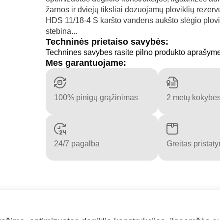
žarnos ir dviejų tiksliai dozuojamų ploviklių rezer
HDS 11/18-4 S karšto vandens aukšto slėgio plov
stebina...
Techninės prietaiso savybės:
Technines savybes rasite pilno produkto aprašym
Mes garantuojame:
100% pinigų grąžinimas
2 metų kokybės
24/7 pagalba
Greitas pristat