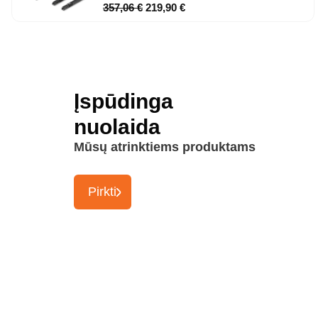
357,06
€
219,90
€
Įspūdinga
nuolaida
Mūsų atrinktiems produktams
Pirkti