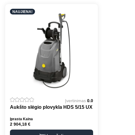
NAUJIENA!
Įvertinimas
0.0
Aukšto slėgio plovykla HDS 5/15 UX
Įprasta Kaina
2 904,18
€