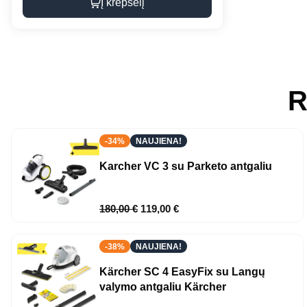
Į krepšelį
R
-34%
NAUJIENA!
Karcher VC 3 su Parketo antgaliu
180,00
€
119,00
€
-38%
NAUJIENA!
Kärcher SC 4 EasyFix su Langų
valymo antgaliu Kärcher