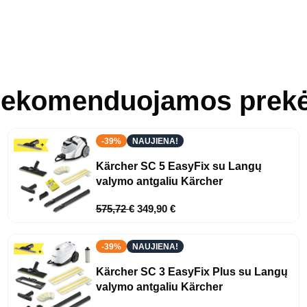
ekomenduojamos prek
-39%
NAUJIENA!
Kärcher SC 5 EasyFix su Langų
valymo antgaliu Kärcher
575,72
€
349,90
€
-39%
NAUJIENA!
Kärcher SC 3 EasyFix Plus su Langų
valymo antgaliu Kärcher