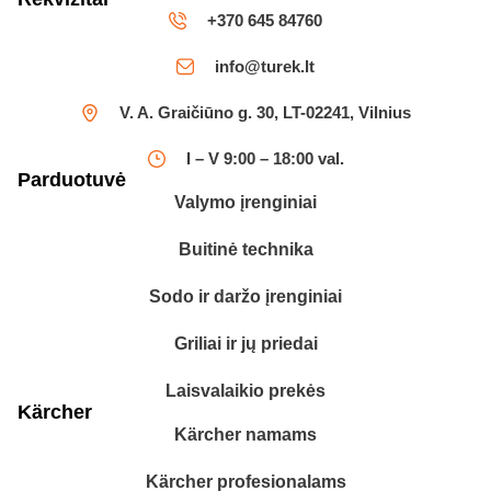
+370 645 84760
info@turek.lt
V. A. Graičiūno g. 30, LT-02241, Vilnius
I – V 9:00 – 18:00 val.
Parduotuvė
Valymo įrenginiai
Buitinė technika
Sodo ir daržo įrenginiai
Griliai ir jų priedai
Laisvalaikio prekės
Kärcher
Kärcher namams
Kärcher profesionalams