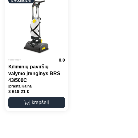
NAUJIENA!
0.0
Kiliminių paviršių
valymo įrenginys BRS
43/500C
Įprasta Kaina
3 619,21
€
Į krepšelį