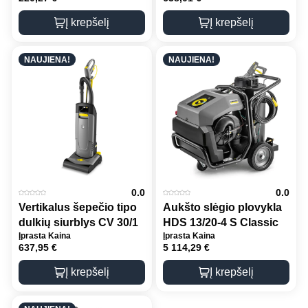
Į krepšelį
Į krepšelį
NAUJIENA!
NAUJIENA!
0.0
0.0
Vertikalus šepečio tipo
Aukšto slėgio plovykla
dulkių siurblys CV 30/1
HDS 13/20-4 S Classic
Įprasta Kaina
Įprasta Kaina
637,95
€
5 114,29
€
Į krepšelį
Į krepšelį