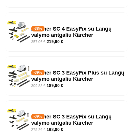
Kärcher SC 4 EasyFix su Langų
-38%
valymo antgaliu Kärcher
219,90
€
357,06
€
Kärcher SC 3 EasyFix Plus su Langų
-39%
valymo antgaliu Kärcher
189,90
€
309,88
€
Kärcher SC 3 EasyFix su Langų
-39%
valymo antgaliu Kärcher
168,90
€
275,26
€