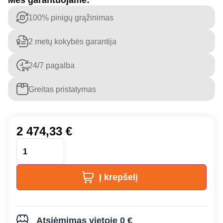
Mes garantuojame:
100% pinigų grąžinimas
2 metų kokybės garantija
24/7 pagalba
Greitas pristatymas
2 474,33
€
Į krepšelį
Atsiėmimas vietoje 0 €