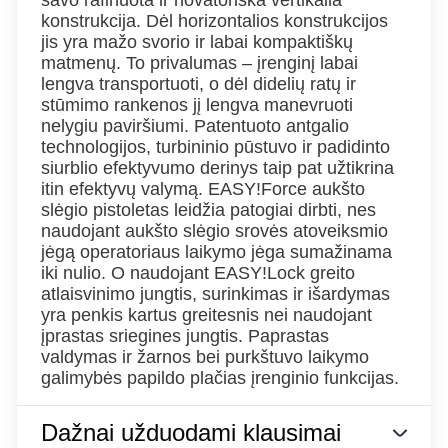
savo rafinuota ir novatoriška vertikalia
konstrukcija. Dėl horizontalios konstrukcijos
jis yra mažo svorio ir labai kompaktiškų
matmenų. To privalumas – įrenginį labai
lengva transportuoti, o dėl didelių ratų ir
stūmimo rankenos jį lengva manevruoti
nelygiu paviršiumi. Patentuoto antgalio
technologijos, turbininio pūstuvo ir padidinto
siurblio efektyvumo derinys taip pat užtikrina
itin efektyvų valymą. EASY!Force aukšto
slėgio pistoletas leidžia patogiai dirbti, nes
naudojant aukšto slėgio srovės atoveiksmio
jėgą operatoriaus laikymo jėga sumažinama
iki nulio. O naudojant EASY!Lock greito
atlaisvinimo jungtis, surinkimas ir išardymas
yra penkis kartus greitesnis nei naudojant
įprastas sriegines jungtis. Paprastas
valdymas ir žarnos bei purkštuvo laikymo
galimybės papildo plačias įrenginio funkcijas.
Dažnai užduodami klausimai