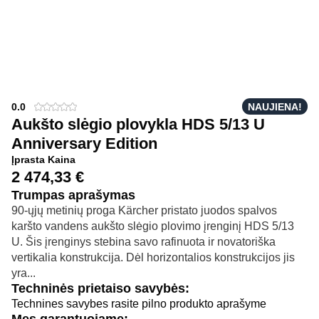
0.0
NAUJIENA!
Aukšto slėgio plovykla HDS 5/13 U
Anniversary Edition
Įprasta Kaina
2 474,33
€
Trumpas aprašymas
90-ųjų metinių proga Kärcher pristato juodos spalvos
karšto vandens aukšto slėgio plovimo įrenginį HDS 5/13
U. Šis įrenginys stebina savo rafinuota ir novatoriška
vertikalia konstrukcija. Dėl horizontalios konstrukcijos jis
yra...
Techninės prietaiso savybės:
Technines savybes rasite pilno produkto aprašyme