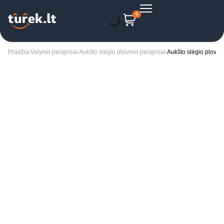
0
Pradžia
Valymo įrenginiai
Aukšto slėgio plovimo įrenginiai
Aukšto slėgio plovyk