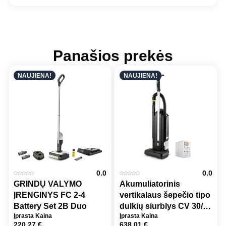
Panašios prekės
NAUJIENA!
NAUJIENA!
0.0
0.0
GRINDŲ VALYMO
Akumuliatorinis
ĮRENGINYS FC 2-4
vertikalaus šepečio tipo
Battery Set 2B Duo
dulkių siurblys CV 30/2
Įprasta Kaina
Įprasta Kaina
Bp Anniversary Edition
220,27
€
638,01
€