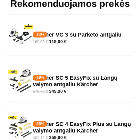
Rekomenduojamos prekės
Karcher VC 3 su Parketo antgaliu
-34%
119,00
€
180,00
€
Kärcher SC 5 EasyFix su Langų
-39%
valymo antgaliu Kärcher
349,90
€
575,72
€
Kärcher SC 4 EasyFix Plus su Langų
-35%
valymo antgaliu Kärcher
259,90
€
401,12
€