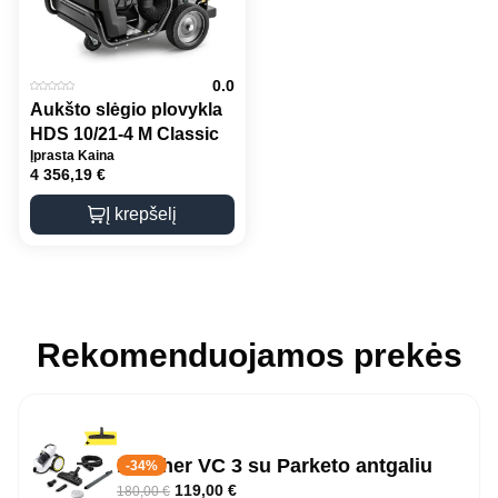
0.0
Aukšto slėgio plovykla
HDS 10/21-4 M Classic
Įprasta Kaina
4 356,19
€
Į krepšelį
Rekomenduojamos prekės
Karcher VC 3 su Parketo antgaliu
-34%
119,00
€
180,00
€