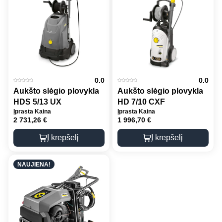
0.0
0.0
Aukšto slėgio plovykla
Aukšto slėgio plovykla
HDS 5/13 UX
HD 7/10 CXF
Įprasta Kaina
Įprasta Kaina
2 731,26
€
1 996,70
€
Į krepšelį
Į krepšelį
NAUJIENA!