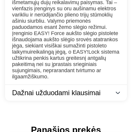
išmetamųjų dujų reikalavimų paisymas. Tai –
vienfazis įrenginys su oru aušinamu elektros
varikliu ir nerūdijančio plieno trijų stūmoklių
ašiniu siurbliu. Valymo priemonės
paduodamos esant žemo slėgio režimui.
Įrenginio EASY! Force aukšto slėgio pistolete
išnaudojama aukšto slėgio srovės atatrankos
jėga, siekiant visiškai sumažinti pistoleto
laikymuireikalingą jėgą, o EASY!Lock sistema
užtikrina penkis kartus greitesnį antgalių
pakeitimą nei su įprastais srieginiais
sujungimais, neprarandant tvirtumo ar
ilgaamžiškumo.
Dažnai užduodami klausimai
Panašios prekės