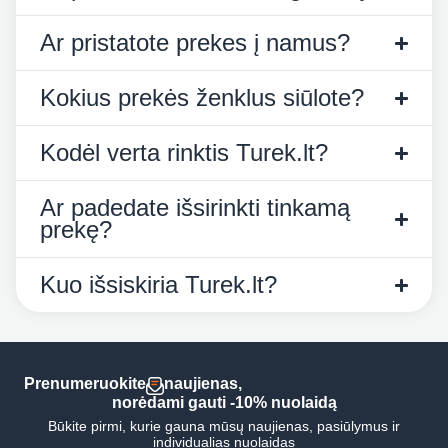
Ar pristatote prekes į namus?
Kokius prekės ženklus siūlote?
Kodėl verta rinktis Turek.lt?
Ar padedate išsirinkti tinkamą
prekę?
Kuo išsiskiria Turek.lt?
Prenumeruokite
naujienas,
norėdami gauti -10% nuolaidą
Būkite pirmi, kurie gauna mūsų naujienas, pasiūlymus ir
individualias nuolaidas