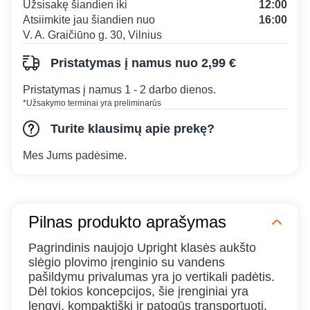
Užsisakę šiandien iki
12:00
Atsiimkite jau šiandien nuo
16:00
V. A. Graičiūno g. 30, Vilnius
Pristatymas į namus nuo 2,99 €
Pristatymas į namus 1 - 2 darbo dienos.
*Užsakymo terminai yra preliminarūs
Turite klausimų apie prekę?
Mes Jums padėsime.
Pilnas produkto aprašymas
Pagrindinis naujojo Upright klasės aukšto
slėgio plovimo įrenginio su vandens
pašildymu privalumas yra jo vertikali padėtis.
Dėl tokios koncepcijos, šie įrenginiai yra
lengvi, kompaktiški ir patogūs transportuoti.