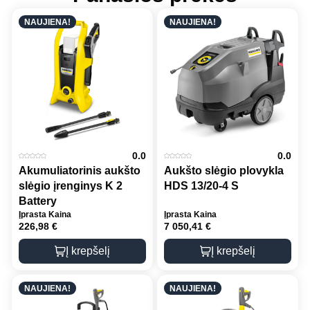
NAUJIENA!
NAUJIENA!
0.0
0.0
Akumuliatorinis aukšto
Aukšto slėgio plovykla
slėgio įrenginys K 2
HDS 13/20-4 S
Battery
Įprasta Kaina
Įprasta Kaina
226,98
€
7 050,41
€
Į krepšelį
Į krepšelį
NAUJIENA!
NAUJIENA!