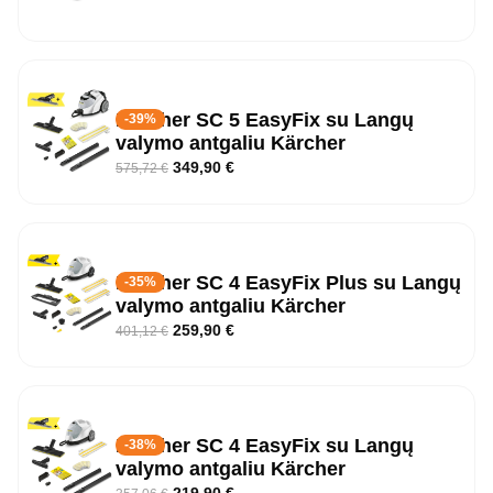
Kärcher SC 5 EasyFix su Langų
-39%
valymo antgaliu Kärcher
349,90
€
575,72
€
Kärcher SC 4 EasyFix Plus su Langų
-35%
valymo antgaliu Kärcher
259,90
€
401,12
€
Kärcher SC 4 EasyFix su Langų
-38%
valymo antgaliu Kärcher
219,90
€