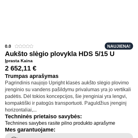
0.0
NAUJIENA!
Aukšto slėgio plovykla HDS 5/15 U
Įprasta Kaina
2 652,11
€
Trumpas aprašymas
Pagrindinis naujojo Upright klasės aukšto slėgio plovimo
įrenginio su vandens pašildymu privalumas yra jo vertikali
padėtis. Dėl tokios koncepcijos, šie įrenginiai yra lengvi,
kompaktiški ir patogūs transportuoti. Paguldžius įrenginį
horizontaliai,...
Techninės prietaiso savybės:
Technines savybes rasite pilno produkto aprašyme
Mes garantuojame: