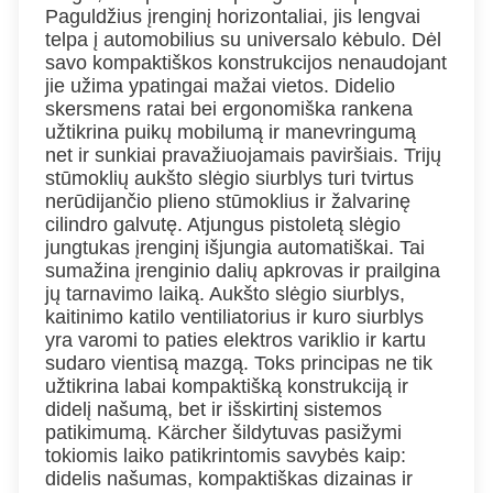
Paguldžius įrenginį horizontaliai, jis lengvai
telpa į automobilius su universalo kėbulo. Dėl
savo kompaktiškos konstrukcijos nenaudojant
jie užima ypatingai mažai vietos. Didelio
skersmens ratai bei ergonomiška rankena
užtikrina puikų mobilumą ir manevringumą
net ir sunkiai pravažiuojamais paviršiais. Trijų
stūmoklių aukšto slėgio siurblys turi tvirtus
nerūdijančio plieno stūmoklius ir žalvarinę
cilindro galvutę. Atjungus pistoletą slėgio
jungtukas įrenginį išjungia automatiškai. Tai
sumažina įrenginio dalių apkrovas ir prailgina
jų tarnavimo laiką. Aukšto slėgio siurblys,
kaitinimo katilo ventiliatorius ir kuro siurblys
yra varomi to paties elektros variklio ir kartu
sudaro vientisą mazgą. Toks principas ne tik
užtikrina labai kompaktišką konstrukciją ir
didelį našumą, bet ir išskirtinį sistemos
patikimumą. Kärcher šildytuvas pasižymi
tokiomis laiko patikrintomis savybės kaip:
didelis našumas, kompaktiškas dizainas ir