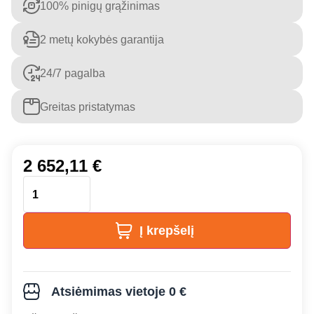
100% pinigų grąžinimas
2 metų kokybės garantija
24/7 pagalba
Greitas pristatymas
2 652,11
€
Į krepšelį
Atsiėmimas vietoje 0 €