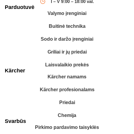
I – V 9:00 – 18:00 val.
Parduotuvė
Valymo įrenginiai
Buitinė technika
Sodo ir daržo įrenginiai
Griliai ir jų priedai
Laisvalaikio prekės
Kärcher
Kärcher namams
Kärcher profesionalams
Priedai
Chemija
Svarbūs
Pirkimo pardavimo taisyklės