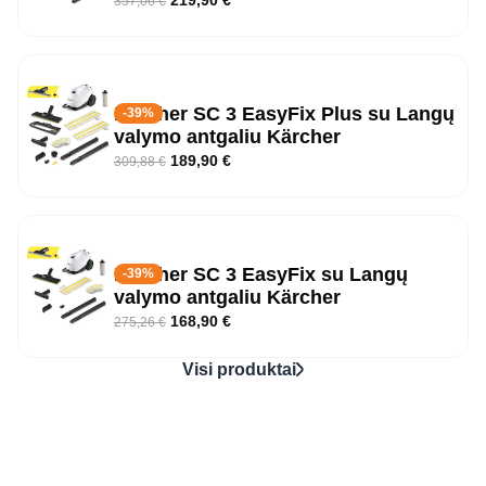
357,06
€
Kärcher SC 3 EasyFix Plus su Langų
-39%
valymo antgaliu Kärcher
189,90
€
309,88
€
Kärcher SC 3 EasyFix su Langų
-39%
valymo antgaliu Kärcher
168,90
€
275,26
€
Visi produktai