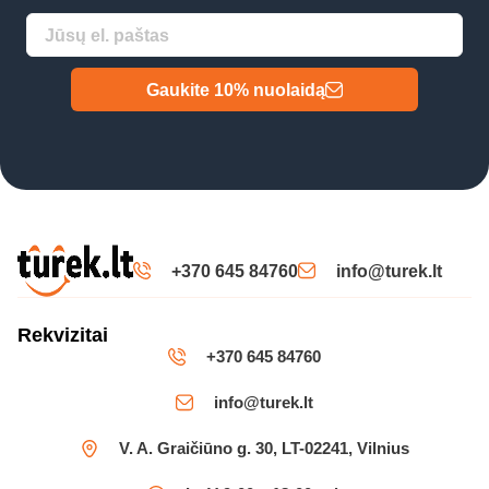
Gaukite 10% nuolaidą
+370 645 84760
info@turek.lt
Rekvizitai
+370 645 84760
info@turek.lt
V. A. Graičiūno g. 30, LT-02241, Vilnius