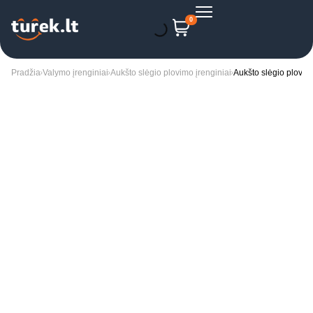
0
Pradžia
Valymo įrenginiai
Aukšto slėgio plovimo įrenginiai
Aukšto slėgio plovy