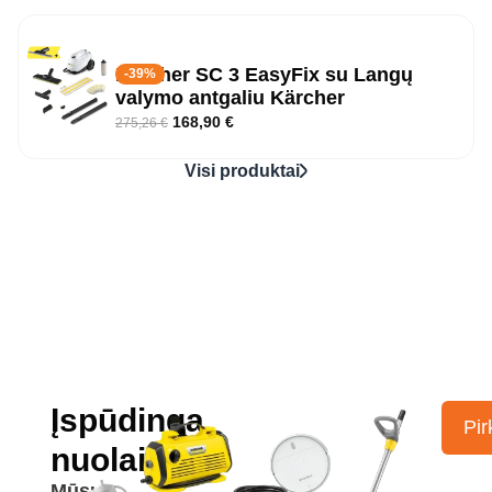
Kärcher SC 3 EasyFix su Langų
-39%
valymo antgaliu Kärcher
168,90
€
275,26
€
Visi produktai
Įspūdinga
Pir
nuolaida
Mūsų