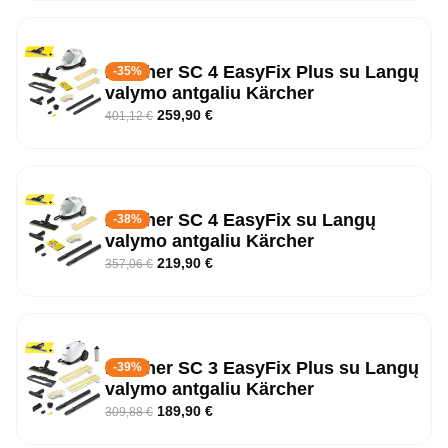
Kärcher SC 4 EasyFix Plus su Langų
-35%
valymo antgaliu Kärcher
259,90
€
401,12
€
Kärcher SC 4 EasyFix su Langų
-38%
valymo antgaliu Kärcher
219,90
€
357,06
€
Kärcher SC 3 EasyFix Plus su Langų
-39%
valymo antgaliu Kärcher
189,90
€
309,88
€