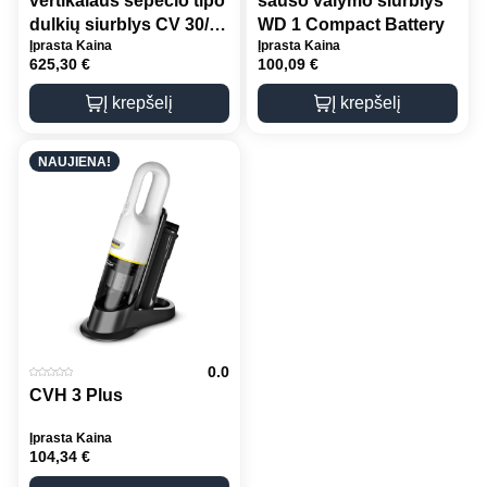
vertikalaus šepečio tipo
sauso valymo siurblys
dulkių siurblys CV 30/2
WD 1 Compact Battery
Įprasta Kaina
Įprasta Kaina
Bp Adv
625,30
€
100,09
€
Į krepšelį
Į krepšelį
NAUJIENA!
0.0
CVH 3 Plus
Įprasta Kaina
104,34
€