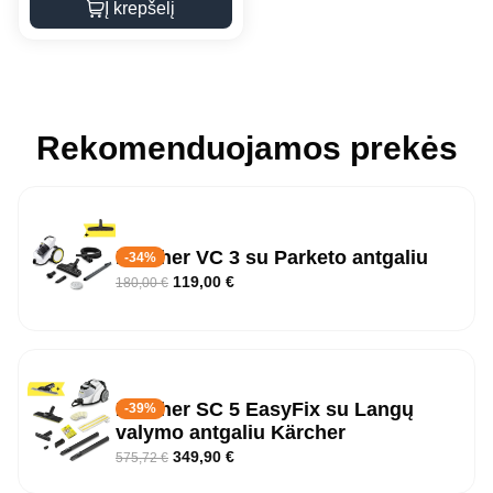
Į krepšelį
Rekomenduojamos prekės
Karcher VC 3 su Parketo antgaliu
-34%
119,00
€
180,00
€
Kärcher SC 5 EasyFix su Langų
-39%
valymo antgaliu Kärcher
349,90
€
575,72
€