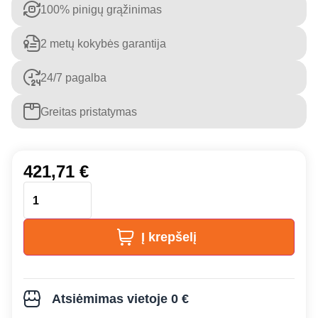
100% pinigų grąžinimas
2 metų kokybės garantija
24/7 pagalba
Greitas pristatymas
421,71
€
Į krepšelį
Atsiėmimas vietoje 0 €