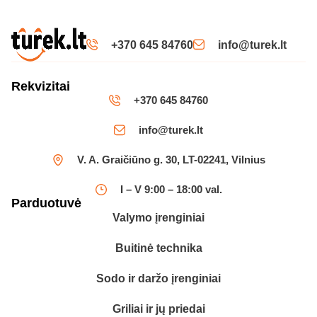
+370 645 84760
info@turek.lt
Rekvizitai
+370 645 84760
info@turek.lt
V. A. Graičiūno g. 30, LT-02241, Vilnius
I – V 9:00 – 18:00 val.
Parduotuvė
Valymo įrenginiai
Buitinė technika
Sodo ir daržo įrenginiai
Griliai ir jų priedai