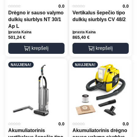
0.0
0.0
Drėgno ir sauso valymo
Vertikalus šepečio tipo
dulkių siurblys NT 30/1
dulkių siurblys CV 48/2
Ap L
Įprasta Kaina
Įprasta Kaina
501,24
€
865,40
€
Į krepšelį
Į krepšelį
NAUJIENA!
NAUJIENA!
0.0
0.0
Akumuliatorinis
Akumuliatorinis drėgno