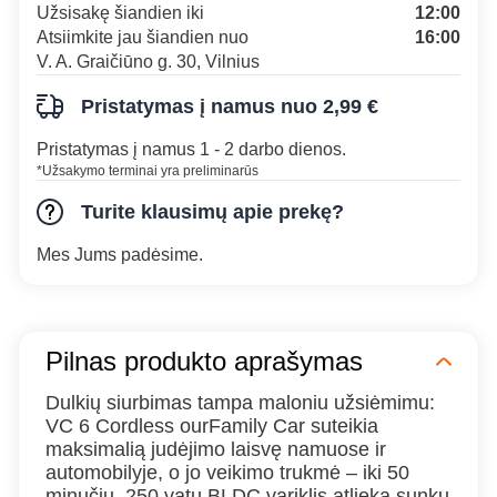
Užsisakę šiandien iki
12:00
Atsiimkite jau šiandien nuo
16:00
V. A. Graičiūno g. 30, Vilnius
Pristatymas į namus nuo 2,99 €
Pristatymas į namus 1 - 2 darbo dienos.
*Užsakymo terminai yra preliminarūs
Turite klausimų apie prekę?
Mes Jums padėsime.
Pilnas produkto aprašymas
Dulkių siurbimas tampa maloniu užsiėmimu:
VC 6 Cordless ourFamily Car suteikia
maksimalią judėjimo laisvę namuose ir
automobilyje, o jo veikimo trukmė – iki 50
minučių. 250 vatų BLDC variklis atlieka sunkų