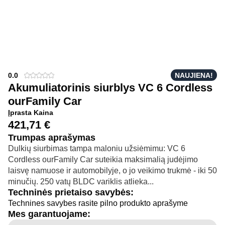
0.0
NAUJIENA!
Akumuliatorinis siurblys VC 6 Cordless
ourFamily Car
Įprasta Kaina
421,71
€
Trumpas aprašymas
Dulkių siurbimas tampa maloniu užsiėmimu: VC 6
Cordless ourFamily Car suteikia maksimalią judėjimo
laisvę namuose ir automobilyje, o jo veikimo trukmė - iki 50
minučių. 250 vatų BLDC variklis atlieka...
Techninės prietaiso savybės:
Technines savybes rasite pilno produkto aprašyme
Mes garantuojame: