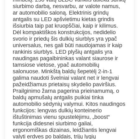
siurbimo darbą, nesvarbu, ar valote namus,
ar automobilio saloną. Elektrinis grindų
antgalis su LED apšvietimu kietas grindis
išsiurbia taip pat kruopščiai, kaip ir kilimus.
Dėl kompaktiškos konstrukcijos, nedidelio
svorio ir priedų šis dulkių siurblys yra ypač
universalus, nes gali būti naudojamas ir kaip
rankinis siurblys. LED plyšių antgalis yra
naudingas pagalbininkas valant siaurose ir
tamsiose vietose, ypač automobilių
salonuose. Minkštą baldų šepetėlį 2-in-1
galima naudoti švelniai valant net ir lengvai
pažeidžiamus prietaisų skydelio paviršius.
Prailginimo žarna pagerina prieinamumą, o
baldų apmušalų antgalis puikiai tinka
automobilio sėdynių valymui. Kitos naudingos
funkcijos: lengvas dulkių konteinerio
ištuštinimas vienu spustelėjimu, „boost“
funkcija didesnei siurbimo galiai,
ergonomiškas dizainas, leidžiantis lengvai
valyti erdves po baldais, trijų lygių