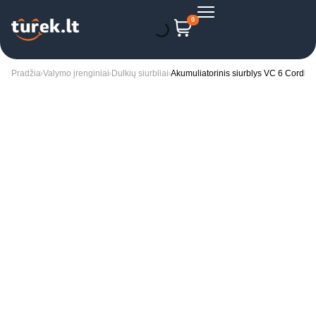
0
Pradžia
Valymo įrenginiai
Dulkių siurbliai
Akumuliatorinis siurblys VC 6 Cordle