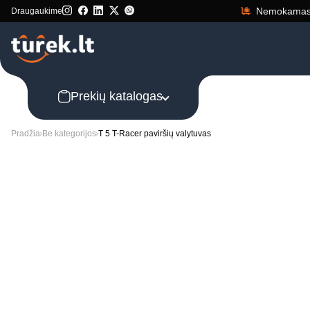
Nemokamas 
Draugaukime
Prekių katalogas
Pradžia
Be kategorijos
T 5 T-Racer paviršių valytuvas