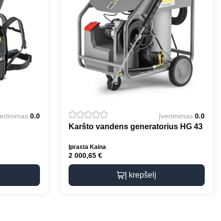
vertinimas
0.0
Įvertinimas
0.0
Karšto vandens generatorius HG 43
Įprasta Kaina
2 000,65
€
Į krepšelį