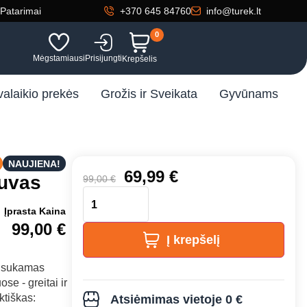
Patarimai
+370 645 84760
info@turek.lt
0
Mėgstamiausi
Prisijungti
Krepšelis
valaikio prekės
Grožis ir Sveikata
Gyvūnams
NAUJIENA!
69,99
€
tuvas
99,00
€
Įprasta Kaina
99,00
€
Į krepšelį
ų sukamas
se - greitai ir
ktiškas:
Atsiėmimas vietoje 0 €