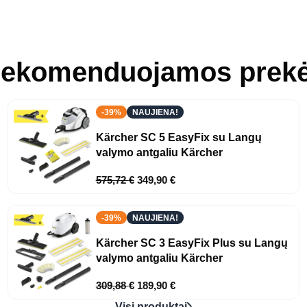
ekomenduojamos prek
-39%
NAUJIENA!
Kärcher SC 5 EasyFix su Langų
valymo antgaliu Kärcher
575,72
€
349,90
€
-39%
NAUJIENA!
Kärcher SC 3 EasyFix Plus su Langų
valymo antgaliu Kärcher
309,88
€
189,90
€
Visi produktai