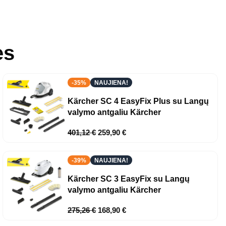
ės
-35%
NAUJIENA!
Kärcher SC 4 EasyFix Plus su Langų
valymo antgaliu Kärcher
401,12
€
259,90
€
-39%
NAUJIENA!
Kärcher SC 3 EasyFix su Langų
valymo antgaliu Kärcher
275,26
€
168,90
€