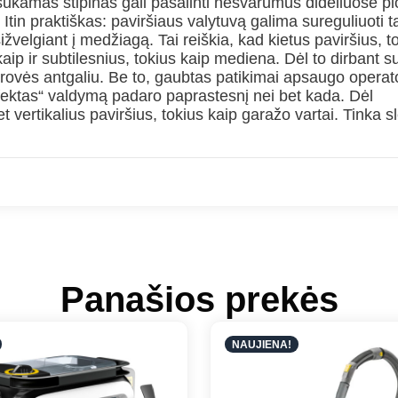
sukamas stipinas gali pašalinti nešvarumus dideliuose p
. Itin praktiškas: paviršiaus valytuvą galima sureguliuoti t
žvelgiant į medžiagą. Tai reiškia, kad kietus paviršius, t
kaip ir subtilesnius, tokius kaip mediena. Dėl to dirbant s
rovės antgaliu. Be to, gaubtas patikimai apsaugo operato
ektas“ valdymą padaro paprastesnį nei bet kada. Dėl
 vertikalius paviršius, tokius kaip garažo vartai. Tinka s
Panašios prekės
NAUJIENA!