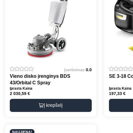
Įvertinimas
0.0
Vieno disko įrenginys BDS
SE 3-18 Co
43/Orbital C Spray
Įprasta Kaina
Įprasta Kaina
2 030,59
€
197,33
€
Į krepšelį
NAUJIENA!