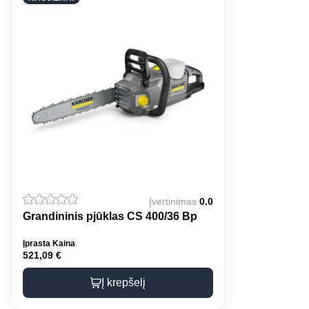
Įvertinimas
0.0
Grandininis pjūklas CS 400/36 Bp
Įprasta Kaina
521,09
€
Į krepšelį