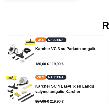
R
-34%
NAUJIENA!
Karcher VC 3 su Parketo antgaliu
180,00
€
119,00
€
-38%
NAUJIENA!
Kärcher SC 4 EasyFix su Langų
valymo antgaliu Kärcher
357,06
€
219,90
€