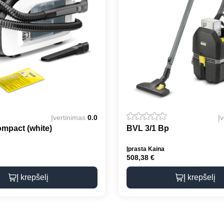
Įvertinimas
0.0
Į
mpact (white)
BVL 3/1 Bp
Įprasta Kaina
508,38
€
Į krepšelį
Į krepšelį