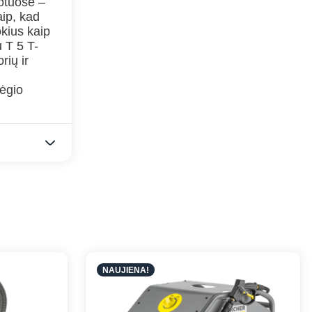
lotuose –
aip, kad
okius kaip
u T 5 T-
rių ir
lėgio
NAUJIENA!