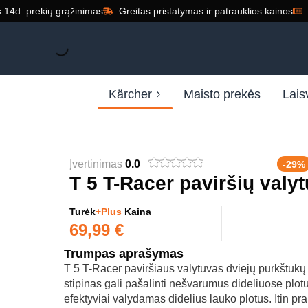
14d. prekių grąžinimas
Greitas pristatymas ir patrauklios kainos
Kärcher
Maisto prekės
Lais
Įvertinimas
0.0
-29%
T 5 T-Racer paviršių valy
Turėk
+Plus
Kaina
69,99
€
Trumpas aprašymas
T 5 T-Racer paviršiaus valytuvas dviejų purkštuk
stipinas gali pašalinti nešvarumus dideliuose plotuo
efektyviai valydamas didelius lauko plotus. Itin pra