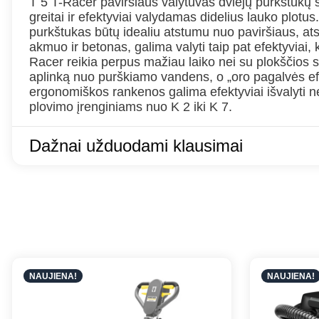
T 5 T-Racer paviršiaus valytuvas dviejų purkštukų 
greitai ir efektyviai valydamas didelius lauko plotus
purkštukas būtų idealiu atstumu nuo paviršiaus, atsi
akmuo ir betonas, galima valyti taip pat efektyviai, 
Racer reikia perpus mažiau laiko nei su plokščios s
aplinką nuo purškiamo vandens, o „oro pagalvės ef
ergonomiškos rankenos galima efektyviai išvalyti net
plovimo įrenginiams nuo K 2 iki K 7.
Dažnai užduodami klausimai
NAUJIENA!
NAUJIENA!