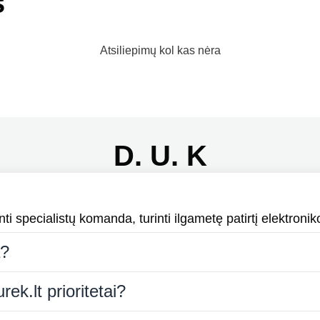
s
Atsiliepimų kol kas nėra
D. U. K
i specialistų komanda, turinti ilgametę patirtį elektroniko
a?
rek.lt prioritetai?