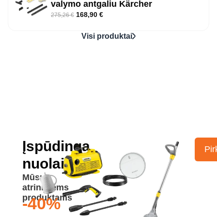
valymo antgaliu Kärcher
168,90
€
275,26
€
Visi produktai
Įspūdinga
Pir
nuolaida
Mūsų
atrinktiems
produktams
-40%