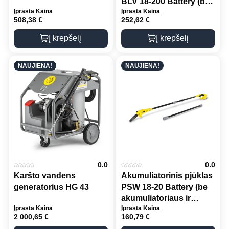
BLV 18-200 Battery (be
Įprasta Kaina
Įprasta Kaina
akumuliatoriaus ir
508,38
€
252,62
€
kroviklio)
Į krepšelį
Į krepšelį
NAUJIENA!
NAUJIENA!
0.0
0.0
Karšto vandens
Akumuliatorinis pjūklas
generatorius HG 43
PSW 18-20 Battery (be
akumuliatoriaus ir
Įprasta Kaina
Įprasta Kaina
kroviklio)
2 000,65
€
160,79
€