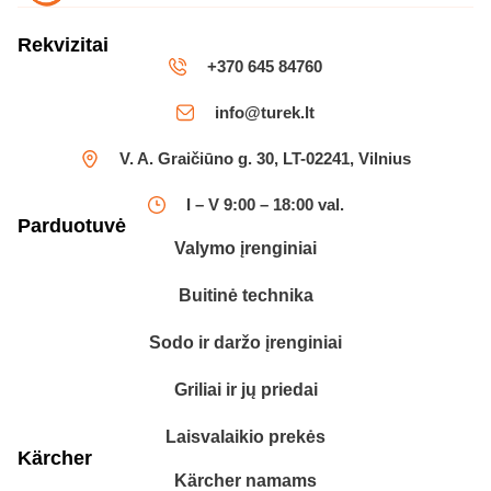
Rekvizitai
+370 645 84760
info@turek.lt
V. A. Graičiūno g. 30, LT-02241, Vilnius
I – V 9:00 – 18:00 val.
Parduotuvė
Valymo įrenginiai
Buitinė technika
Sodo ir daržo įrenginiai
Griliai ir jų priedai
Laisvalaikio prekės
Kärcher
Kärcher namams