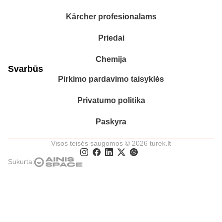
Kärcher profesionalams
Priedai
Chemija
Svarbūs
Pirkimo pardavimo taisyklės
Privatumo politika
Paskyra
Visos teisės saugomos © 2026 turek.lt
Sukurta: