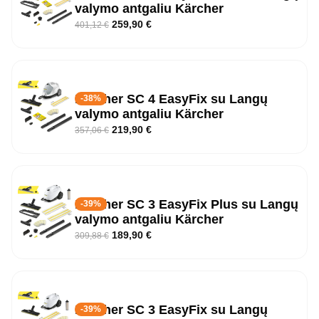
valymo antgaliu Kärcher
259,90
€
401,12
€
Kärcher SC 4 EasyFix su Langų
-38%
valymo antgaliu Kärcher
219,90
€
357,06
€
Kärcher SC 3 EasyFix Plus su Langų
-39%
valymo antgaliu Kärcher
189,90
€
309,88
€
Kärcher SC 3 EasyFix su Langų
-39%