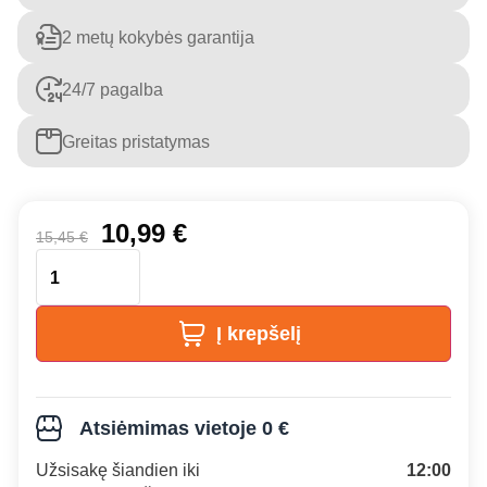
2 metų kokybės garantija
24/7 pagalba
Greitas pristatymas
10,99
€
15,45
€
Į krepšelį
Atsiėmimas vietoje 0 €
Užsisakę šiandien iki
12:00