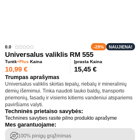
0.0
-29%
NAUJIENA!
Universalus valiklis RM 555
Turėk
+Plus
Kaina
Įprasta Kaina
10,99
€
15,45
€
Trumpas aprašymas
Universalus valiklis skirtas tepalų, riebalų ir mineralinių
dėmių išėmimui. Tinka naudoti lauko baldų, transporto
priemonių, fasadų ir visiems kitiems vandeniui atspariems
paviršiams valyti.
Techninės prietaiso savybės:
Technines savybes rasite pilno produkto aprašyme
Mes garantuojame:
100% pinigų grąžinimas