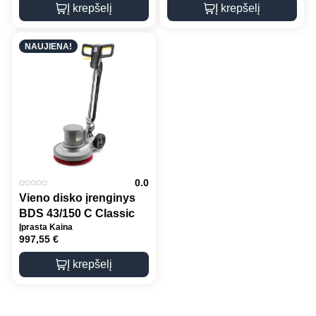
Į krepšelį
Į krepšelį
NAUJIENA!
0.0
Vieno disko įrenginys
BDS 43/150 C Classic
Įprasta Kaina
997,55
€
Į krepšelį