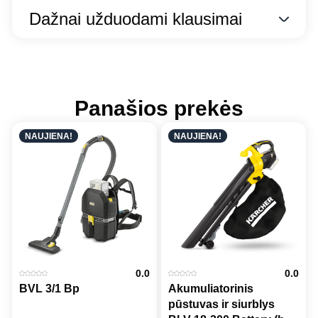
Dažnai užduodami klausimai
Panašios prekės
NAUJIENA!
NAUJIENA!
0.0
0.0
BVL 3/1 Bp
Akumuliatorinis
pūstuvas ir siurblys