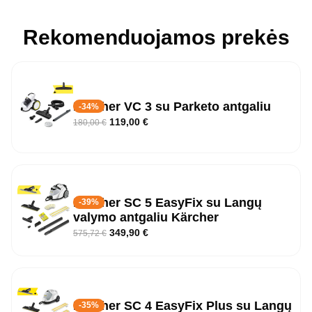
Rekomenduojamos prekės
Karcher VC 3 su Parketo antgaliu
-34%
119,00
€
180,00
€
Kärcher SC 5 EasyFix su Langų
-39%
valymo antgaliu Kärcher
349,90
€
575,72
€
Kärcher SC 4 EasyFix Plus su Langų
-35%